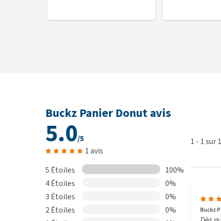
Buckz Panier Donut avis
5.0
/5
1
-
1
sur
1 avis
5 Étoiles
100%
4 Étoiles
0%
3 Étoiles
0%
2 Étoiles
0%
Buckz P
Dès qu