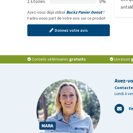
1 Étoiles
0%
antidé
Avez-vous déjà utilisé
Buckz Panier Donut
?
Faites-nous part de votre avis sur ce produit
Donnez votre avis
Conseils vétérinaires
gratuits
Livraison
g
Avez-vo
Contactez
Lundi à ve
En