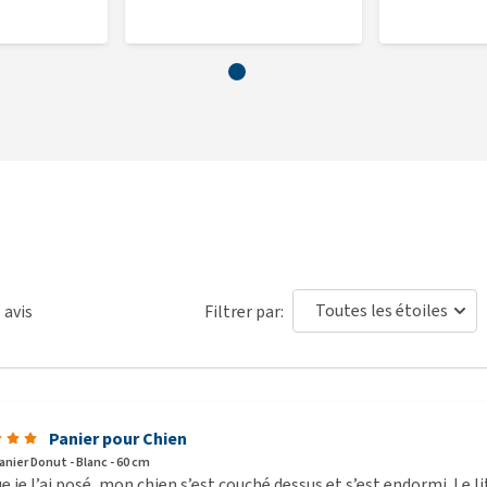
1
avis
Filtrer par:
Panier pour Chien
anier Donut - Blanc - 60 cm
e je l’ai posé, mon chien s’est couché dessus et s’est endormi. Le l