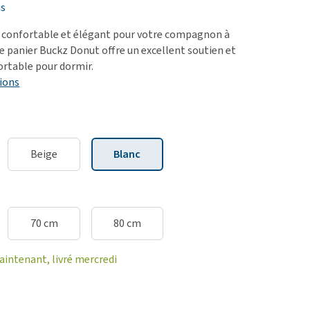
ie
is
oblèmes articulaires et
s confortable et élégant pour votre compagnon à
 mobilité
Le panier Buckz Donut offre un excellent soutien et
ortable pour dormir.
nior & Démence
ions
ut afficher
Beige
Blanc
70 cm
80 cm
ntenant, livré mercredi