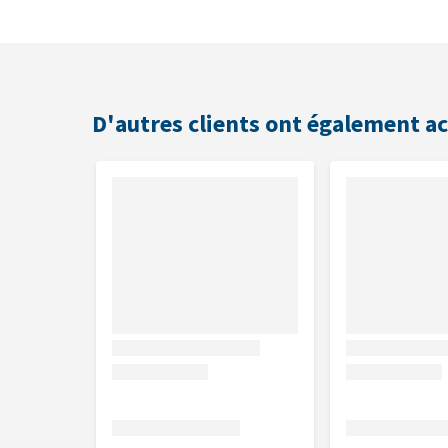
Noir, blanc et beige
Tailles
60, 70 ou 80 cm
D'autres clients ont également a