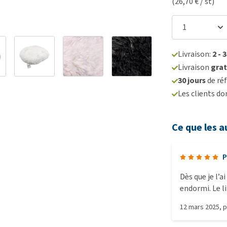
(26,70 € / st)
Livraison:
2 - 
Livraison
grat
30 jours
de réf
Les clients d
Ce que les a
P
Dès que je l’a
endormi. Le li
antidérapant, 
12 mars 2025
, 