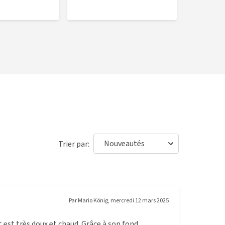
Trier par:
Par
Mario König
,
mercredi 12 mars 2025
it est très doux et chaud. Grâce à son fond