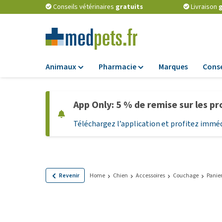
Conseils vétérinaires
gratuits
Livraison
g
Animaux
Pharmacie
Marques
Conse
Alimentation
Pharmacie
App Only: 5 % de remise sur les pro
Croquettes
Antiparasitaires
Téléchargez l’application et profitez immé
Alimentation hum
Vermifuges
Alimentation diét
Compléments
alimentaires
Alimentation et
Friandises Chiots
Probiotiques et 
Revenir
Home
Chien
Accessoires
Couchage
Panie
immunitaire
Friandises
Vitamines et min
Tout afficher
Matériel médical