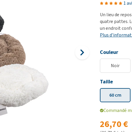
démangeaisons
fo
Dressage
1 av
Matériel médical
Problèmes respiratoires,
Pr
Sacs à déjections et
Un lieu de repo
Tout afficher
mal de gorge et toux
de
distributeurs
quatre pattes. 
un endroit conf
Problèmes gastro-
Se
Tout afficher
Plus d'informat
intestinaux
To
Tout afficher
Couleur
Noir
Taille
60 cm
Commandé mai
26,70 €