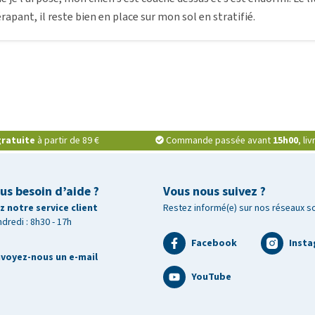
rapant, il reste bien en place sur mon sol en stratifié.
ratuite
à partir de 89 €
Commande passée avant
15h00
, li
us besoin d’aide ?
Vous nous suivez ?
 notre service client
Restez informé(e) sur nos réseaux s
ndredi : 8h30 - 17h
Facebook
Inst
voyez-nous un e-mail
YouTube