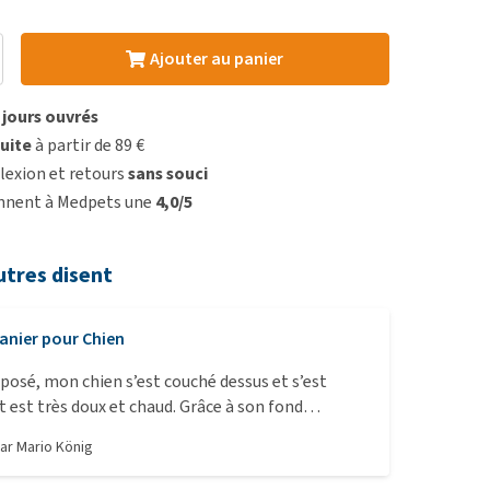
Ajouter au panier
3 jours ouvrés
uite
à partir de 89 €
lexion et retours
sans souci
onnent à Medpets une
4,0/5
utres disent
anier pour Chien
i posé, mon chien s’est couché dessus et s’est
t est très doux et chaud. Grâce à son fond
il reste bien en place sur mon sol en stratifié.
par
Mario König