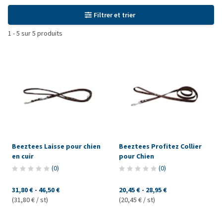
Filtrer et trier
1
-
5
sur
5
produits
Beeztees Laisse pour chien
Beeztees Profitez Collier
en cuir
pour Chien
(
0
)
(
0
)
31,80 €
-
46,50 €
20,45 €
-
28,95 €
(31,80 € / st)
(20,45 € / st)