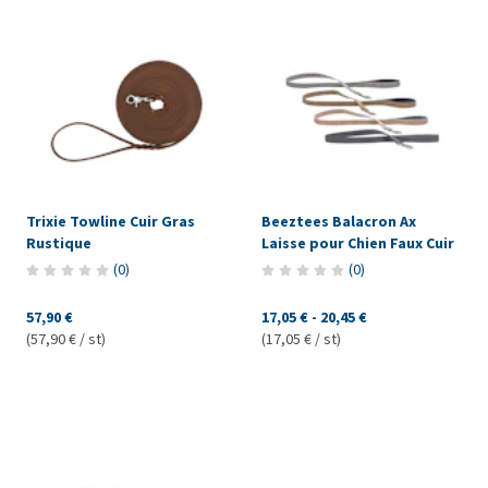
Trixie Towline Cuir Gras
Beeztees Balacron Ax
Rustique
Laisse pour Chien Faux Cuir
(
0
)
(
0
)
57,90 €
17,05 €
-
20,45 €
(57,90 € / st)
(17,05 € / st)