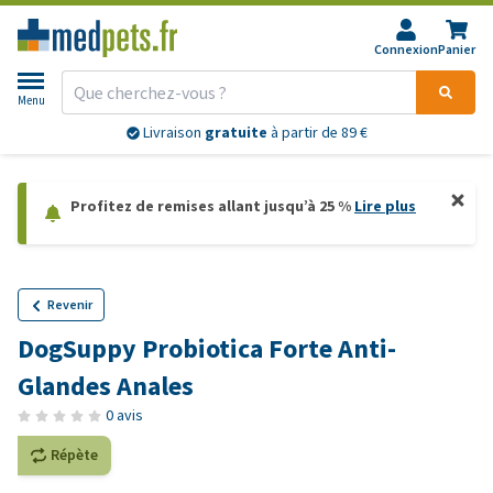
Connexion
Panier
Menu
Livraison
gratuite
à partir de 89 €
Profitez de remises allant jusqu’à 25 %
Lire plus
Revenir
DogSuppy Probiotica Forte Anti-
Glandes Anales
0 avis
Répète