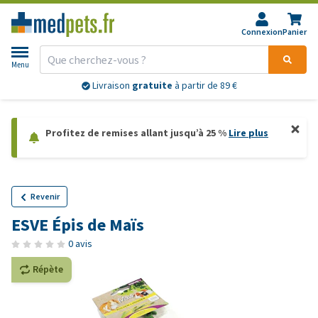
Connexion
Panier
Menu
Livraison
gratuite
à partir de 89 €
Profitez de remises allant jusqu’à 25 %
Lire plus
Revenir
ESVE Épis de Maïs
0 avis
Répète