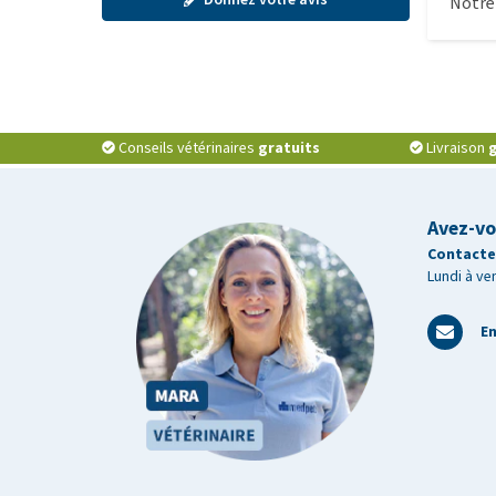
Notre 
Conseils vétérinaires
gratuits
Livraison
g
Avez-vo
Contactez
Lundi à ve
En