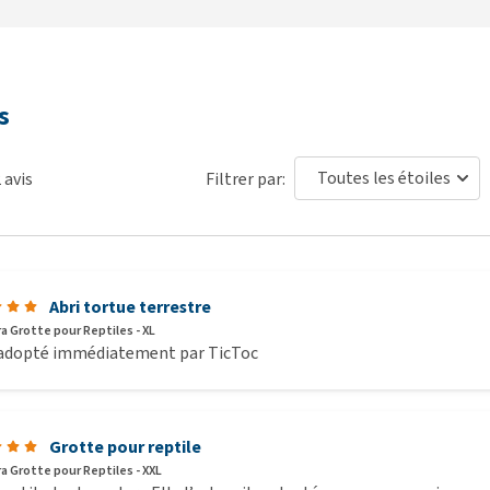
s
2
avis
Filtrer par:
Abri tortue terrestre
ra Grotte pour Reptiles - XL
 adopté immédiatement par TicToc
Grotte pour reptile
ra Grotte pour Reptiles - XXL