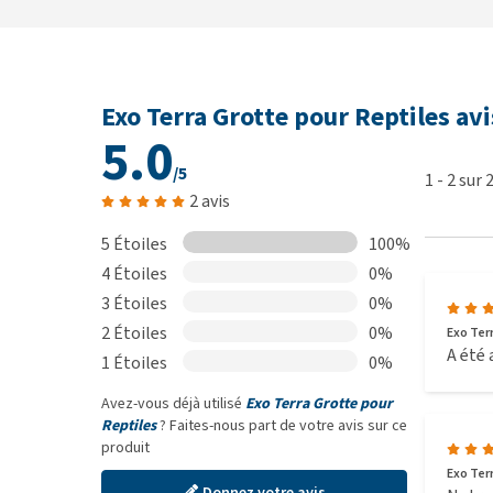
Exo Terra Grotte pour Reptiles avi
5.0
/5
1
-
2
sur
2 avis
5 Étoiles
100%
4 Étoiles
0%
3 Étoiles
0%
2 Étoiles
0%
Exo Ter
A été
1 Étoiles
0%
Avez-vous déjà utilisé
Exo Terra Grotte pour
Reptiles
? Faites-nous part de votre avis sur ce
produit
Exo Ter
Donnez votre avis