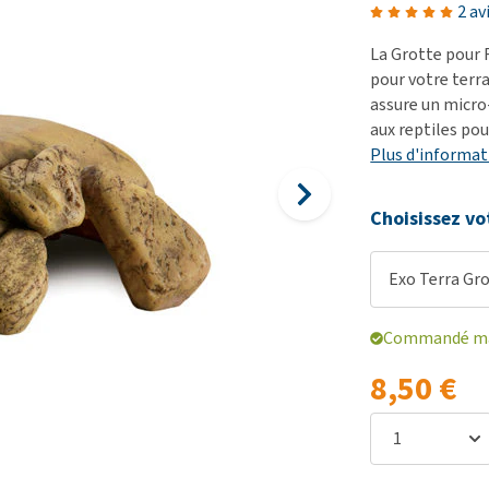
démangeaisons
fo
Dressage
2 av
Matériel médical
Problèmes respiratoires,
Pr
Sacs à déjections et
La Grotte pour 
Tout afficher
mal de gorge et toux
de
distributeurs
pour votre terr
assure un micro-
Problèmes gastro-
Se
Tout afficher
aux reptiles pou
intestinaux
To
Plus d'informat
Tout afficher
Choisissez vo
Exo Terra Gro
Commandé mai
8,50 €