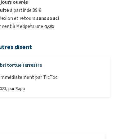
3 jours ouvrés
uite
à partir de 89 €
lexion et retours
sans souci
onnent à Medpets une
4,0/5
utres disent
bri tortue terrestre
A été adopté immédiatement par TicToc
2023
, par
Rapp