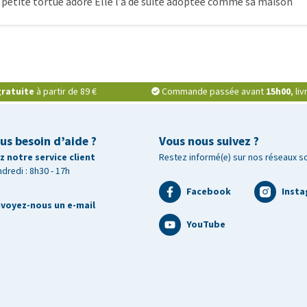
petite tortue adore Elle l’a de suite adoptée comme sa maison
ratuite
à partir de 89 €
Commande passée avant
15h00
, li
us besoin d’aide ?
Vous nous suivez ?
 notre service client
Restez informé(e) sur nos réseaux s
ndredi : 8h30 - 17h
Facebook
Inst
voyez-nous un e-mail
YouTube