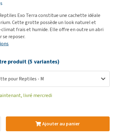
ie
is
oblèmes articulaires et
Reptiles Exo Terra constitue une cachette idéale
 mobilité
arium. Cette grotte possède un look naturel et
climat frais et humide. Elle offre en outre un abri
nior & Démence
r se reposer.
ut afficher
ions
tre produit (5 variantes)
tte pour Reptiles - M
ntenant, livré mercredi
Ajouter au panier