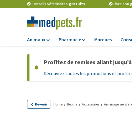
Conseils vétérinaires
gratuits
Livraison
g
Animaux
Pharmacie
Marques
Conse
Alimentation
Pharmacie
Profitez de remises allant jusqu’
Croquettes
Antiparasitaires
Découvrez toutes les promotions et profitez
Alimentation hum
Vermifuges
Alimentation diét
Compléments
alimentaires
Alimentation et
Friandises Chiots
Probiotiques et 
Revenir
Home
Reptile
Accessoires
Aménagement et d
immunitaire
Friandises
Vitamines et min
Tout afficher
Matériel médical