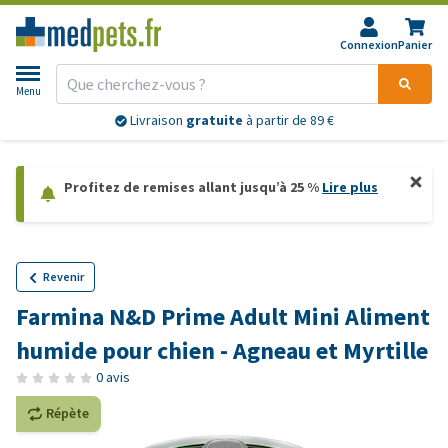
Connexion
Panier
Menu
Livraison
gratuite
à partir de 89 €
Profitez de remises allant jusqu’à 25 %
Lire plus
Revenir
Farmina N&D Prime Adult Mini Aliment
humide pour chien - Agneau et Myrtille
0 avis
Répète