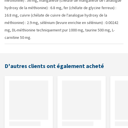
méthionine) : 36 mg, manganèse (chélate de manganèse de l'analogue
hydroxy de la méthionine) : 6.8 mg, fer (chélate de glycine ferreux) :
16.8 mg, cuivre (chélate de cuivre de l'analogue hydroxy de la
méthionine) : 2.9 mg, sélénium (levure enrichie en sélénium) : 0.00242
mg, DL-méthionine techniquement pur 1000 mg, taurine 500 mg, L-
carnitine 50 mg.
D'autres clients ont également acheté