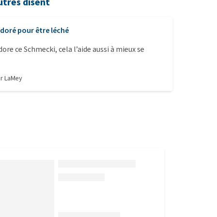
utres disent
doré pour être léché
re ce Schmecki, cela l’aide aussi à mieux se
ar
LaMey