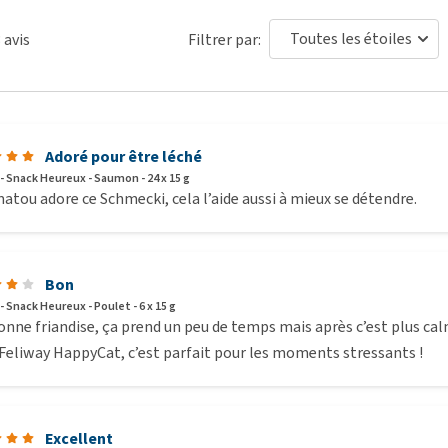
3
avis
Filtrer par:
 3,5%, Matières grasses brutes 3,5%, Fibres brutes 1%,
Adoré pour être léché
 - Snack Heureux - Saumon - 24 x 15 g
tou adore ce Schmecki, cela l’aide aussi à mieux se détendre.
Bon
- Snack Heureux - Poulet - 6 x 15 g
nne friandise, ça prend un peu de temps mais après c’est plus calme
Feliway HappyCat, c’est parfait pour les moments stressants !
Excellent