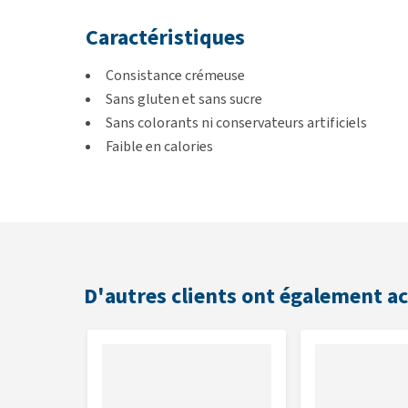
Caractéristiques
Consistance crémeuse
Sans gluten et sans sucre
Sans colorants ni conservateurs artificiels
Faible en calories
Contient de l'alpha-casozépine avec effet relax
Goût
Poulet ou saumon
D'autres clients ont également a
Contenu
6 x 15 g ou 24 x 15 g