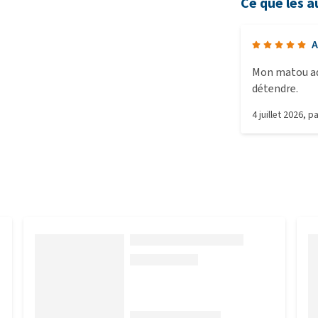
Ce que les a
A
Mon matou ado
détendre.
4 juillet 2026
, p