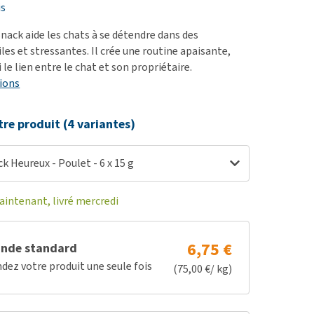
ie
is
oblèmes articulaires et
nack aide les chats à se détendre dans des
 mobilité
ciles et stressantes. Il crée une routine apaisante,
 le lien entre le chat et son propriétaire.
nior & Démence
ions
ut afficher
tre produit (4 variantes)
ck Heureux - Poulet - 6 x 15 g
ntenant, livré mercredi
6,75 €
nde standard
z votre produit une seule fois
(75,00 €/ kg)