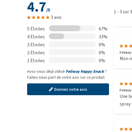
4.7
Cendres brutes 1%.
/5
1
-
3
sur
Saumon:
Teneur en humidité 87%, Protéines brutes
3 avis
Cendres brutes 1%.
5 Étoiles
67%
4 Étoiles
33%
3 Étoiles
0%
2 Étoiles
0%
Feliway
Mon ma
1 Étoiles
0%
Avez-vous déjà utilisé
Feliway Happy Snack
?
Faites-nous part de votre avis sur ce produit
Donnez votre avis
Feliway 
Une bo
spray 