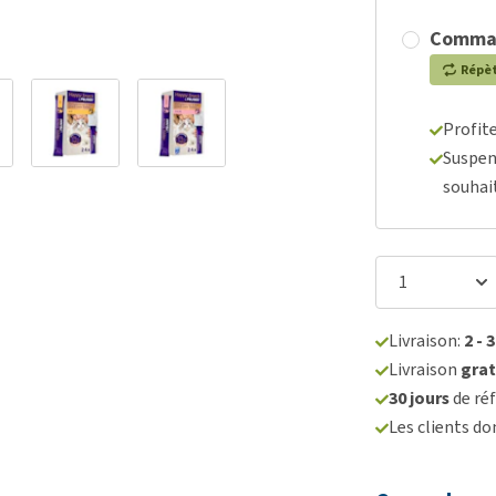
Comma
Répè
Profit
Suspen
souhai
Livraison:
2 - 
Livraison
grat
30 jours
de réf
Les clients d