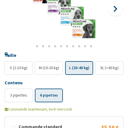
Taille
S (2-10 kg)
M (10-20 kg)
L (20-40 kg)
XL (>40 kg)
Contenu
3 pipettes
6 pipettes
Commandé maintenant, livré mercredi
Commande standard
55,50 €