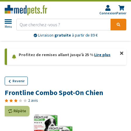
Connexion
Panier
Menu
Livraison
gratuite
à partir de 89 €
Profitez de remises allant jusqu’à 25 %
Lire plus
Revenir
Frontline Combo Spot-On Chien
2 avis
Répète