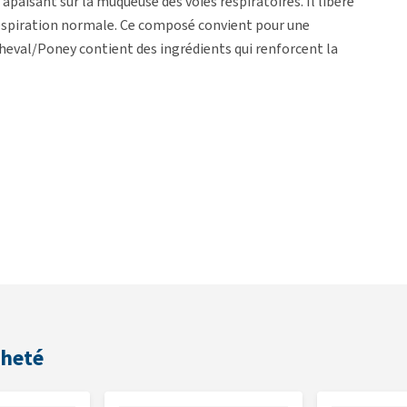
apaisant sur la muqueuse des voies respiratoires. Il libère
 respiration normale. Ce composé convient pour une
Cheval/Poney contient des ingrédients qui renforcent la
ur.
cheté
tation, sauf avis contraire du vétérinaire ou du thérapeute.