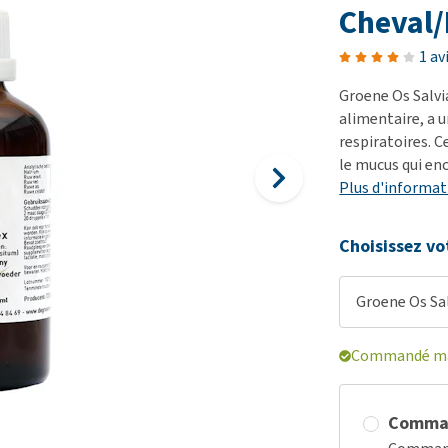
démangeaisons
fo
Dressage
Cheval
Matériel médical
Problèmes respiratoires,
Pr
Sacs à déjections et
Tout afficher
1 av
mal de gorge et toux
de
distributeurs
Groene Os Salv
Problèmes gastro-
Se
Tout afficher
alimentaire, a u
intestinaux
To
respiratoires. C
Tout afficher
le mucus qui en
Plus d'informat
Choisissez vo
Groene Os Sa
Commandé mai
Comma