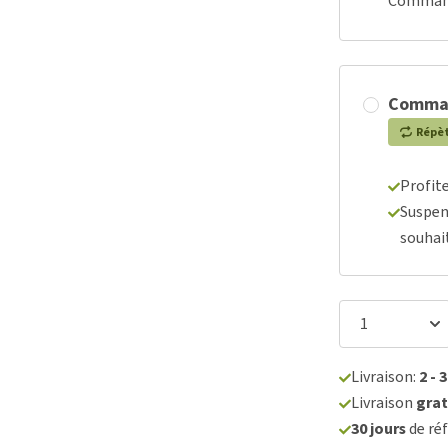
Commande
Comma
Répè
Profit
Suspen
souhai
Livraison:
2 - 
Livraison
grat
30 jours
de réf