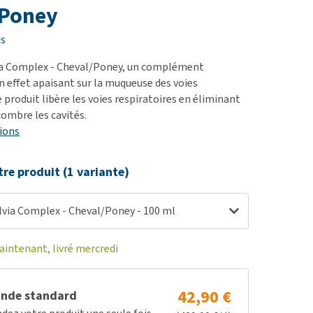
ie
/Poney
oblèmes articulaires et
is
 mobilité
ia Complex - Cheval/Poney, un complément
nior & Démence
n effet apaisant sur la muqueuse des voies
ut afficher
e produit libère les voies respiratoires en éliminant
combre les cavités.
ions
tre produit (1 variante)
lvia Complex - Cheval/Poney - 100 ml
ntenant, livré mercredi
42,90 €
nde standard