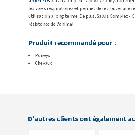
Groene Os
Salvia Complex - Cheval/Poney a un effet 
les voies respiratoires et permet de retrouver une
utilisation à long terme. De plus, Salvia Complex - 
résistance de l'animal.
Produit recommandé pour :
Poneys
Chevaux
Posologie
Chevaux et poneys :
20 à 30 gouttes 2 fois par jo
Contre-indication
D'autres clients ont également a
Ne pas administrer en période de gestation et de lac