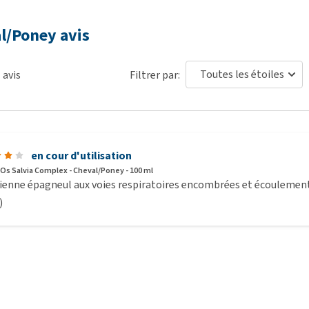
l/Poney avis
1
avis
Filtrer par:
en cour d'utilisation
Os Salvia Complex - Cheval/Poney - 100 ml
enne épagneul aux voies respiratoires encombrées et écoulement d
)