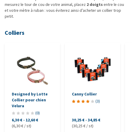
mesurez le tour de cou de votre animal, placez
2 doigts
entre le cou
et votre mètre à ruban : vous éviterez ainsi d’acheter un collier trop
petit.
Colliers
Designed by Lotte
Canny Collier
Collier pour chien
(
3
)
Velura
(
0
)
6,30 €
-
12,60 €
30,25 €
-
34,85 €
(6,30 € / st)
(30,25 € / st)