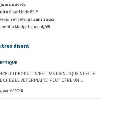
3 jours ouvrés
uite
à partir de 89 €
lexion et retours
sans souci
onnent à Medpets une
4,0/5
utres disent
EPTIQUE
NCE DU PRODUIT N'EST PAS IDENTIQUE A CELLE
E CHEZ LE VETERINAIRE. PEUT ETRE UN
E STOCKAGE. TOUTES LES BOITES SONT
3
, par
MARTINI