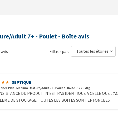
sur l’emballage. Adaptez la quantité de nourriture pour
oute, consultez votre vétérinaire. C’est la première fois que
ure/Adult 7+ - Poulet - Boîte avis
ement de plus grandes quantités de la nouvelle nourriture
période de 7 jours. Assurez-vous que votre animal ait
1
avis
Filtrer par:
 nutritionnels peuvent évoluer avec l’âge, demandez conseil à
lage hors de portée des enfants et des animaux pour éviter
SEPTIQUE
cience Plan - Medium - Mature/Adult 7+ - Poulet - Boîte - 12 x 370 g
NSISTANCE DU PRODUIT N'EST PAS IDENTIQUE A CELLE QUE J'A
drolysat de protéines, minéraux, farine de riz, huile de
EME DE STOCKAGE. TOUTES LES BOITES SONT ENFONCEES.
e.