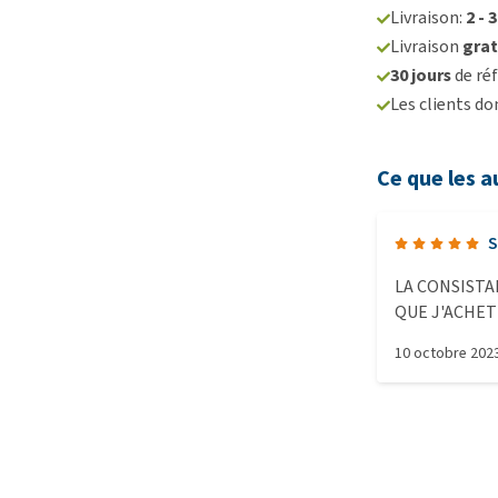
Livraison:
2 - 
Livraison
grat
30 jours
de réf
Les clients d
Ce que les a
S
LA CONSISTA
QUE J'ACHET
PROBLEME D
10 octobre 202
ENFONCEES.