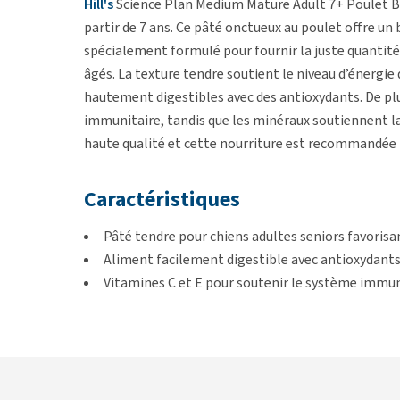
Hill's
Science Plan Medium Mature Adult 7+ Poulet B
partir de 7 ans. Ce pâté onctueux au poulet offre un 
spécialement formulé pour fournir la juste quantité 
âgés. La texture tendre soutient le niveau d’énergie
hautement digestibles avec des antioxydants. De plu
immunitaire, tandis que les minéraux soutiennent la s
haute qualité et cette nourriture est recommandée p
Caractéristiques
Pâté tendre pour chiens adultes seniors favorisan
Aliment facilement digestible avec antioxydant
Vitamines C et E pour soutenir le système immun
Préparé avec des ingrédients de haute qualité
Recommandé par les vétérinaires
Également disponible en
Hill's Science Plan - Medi