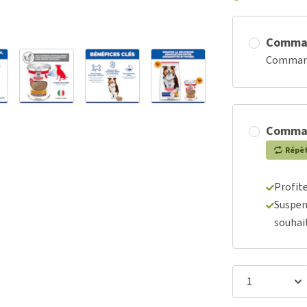
Comma
Commande
Comma
Répè
Profit
Suspen
souhai