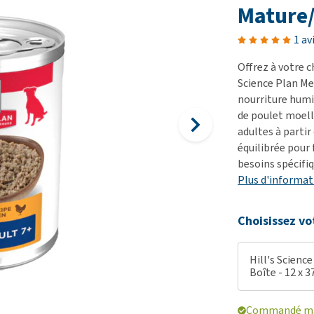
démangeaisons
fo
Dressage
Mature/
Matériel médical
Problèmes respiratoires,
Pr
Sacs à déjections et
Tout afficher
1 av
mal de gorge et toux
de
distributeurs
Offrez à votre c
Problèmes gastro-
Se
Tout afficher
Science Plan Me
intestinaux
To
nourriture humi
Tout afficher
de poulet moell
adultes à parti
équilibrée pour 
besoins spécifiq
Plus d'informat
Choisissez vo
Hill's Scienc
Boîte - 12 x 3
Commandé mai