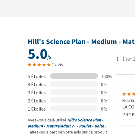
Conseils d’alimentation
Les instructions complètes d’alimentation figurent 
maintenir le poids idéal de votre animal. En cas de d
Hill's Science Plan - Medium - Mat
vous donnez cette nourriture ? Mélangez progressiv
5.0
avec de plus petites quantités de l’ancienne sur une 
/5
1
-
1
sur
toujours de l’eau fraîche à disposition. Les besoins
1 avis
votre vétérinaire à chaque visite. Conservez l’embal
tout risque d’étouffement.
5 Étoiles
100%
4 Étoiles
0%
3 Étoiles
0%
Composition
2 Étoiles
0%
Hill's S
LA CO
Poulet (12 %), foie de porc, orge, maïs, cellulose, hy
1 Étoiles
0%
PROBL
poisson, vitamines, oligo-éléments et bêta-carotèn
Avez-vous déjà utilisé
Hill's Science Plan -
Medium - Mature/Adult 7+ - Poulet - Boîte
?
Constituants analytiques
Faites-nous part de votre avis sur ce produit