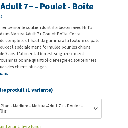
ie
Adult 7+ - Poulet - Boîte
oblèmes articulaires et
is
 mobilité
hien senior le soutien dont il a besoin avec Hill's
nior & Démence
dium Mature Adult 7+ Poulet Boîte. Cette
ut afficher
de complète et haut de gamme à la texture de pâté
eux est spécialement formulée pour les chiens
r de 7 ans. L’alimentation est soigneusement
fournir la bonne quantité d’énergie et soutenir les
ues des chiens plus âgés.
ions
tre produit (1 variante)
e Plan - Medium - Mature/Adult 7+ - Poulet -
70 g
ntenant, livré lundi