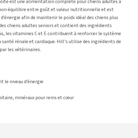
oîte est une alimentation complète pour chiens adultes à
bon équilibre entre goût et valeur nutritionnelle et est
d’énergie afin de maintenir le poids idéal des chiens plus
 des chiens adultes seniors et contient des ingrédients
s, les vitamines C et E contribuent à renforcer le système
anté rénale et cardiaque. Hill's utilise des ingrédients de
ar les vétérinaires.
t le niveau d’énergie
s
itaire, minéraux pour reins et cœur
um - Mature/Adult 7+ - Poulet
croquettes.