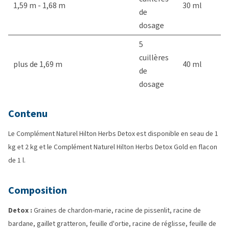
1,59 m - 1,68 m
30 ml
de
dosage
5
cuillères
plus de 1,69 m
40 ml
de
dosage
Contenu
Le Complément Naturel Hilton Herbs Detox est disponible en seau de 1
kg et 2 kg et le Complément Naturel Hilton Herbs Detox Gold en flacon
de 1 l.
Composition
Detox :
Graines de chardon-marie, racine de pissenlit, racine de
bardane, gaillet gratteron, feuille d'ortie, racine de réglisse, feuille de