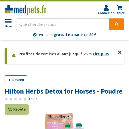
Connexion
Panier
Menu
Livraison
gratuite
à partir de 89 €
Profitez de remises allant jusqu’à 25 %
Lire plus
Revenir
Hilton Herbs Detox for Horses - Poudre
0 avis
Répète