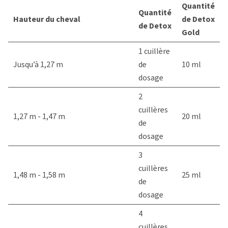
Quantité
Quantité
Hauteur du cheval
de Detox
de Detox
Gold
1 cuillère
Jusqu’à 1,27 m
de
10 ml
dosage
2
cuillères
1,27 m - 1,47 m
20 ml
de
dosage
3
cuillères
1,48 m - 1,58 m
25 ml
de
dosage
4
cuillères