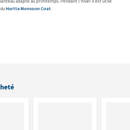
nteau adapté au primtemps. Pendant l'hîver il est utile
 du
Hurtta Monsoon Coat
.
cheté