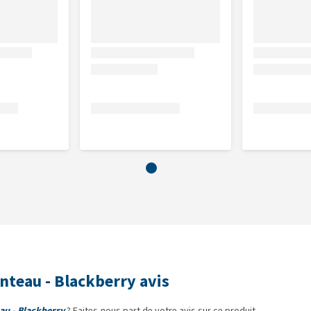
est important de mesurer votre animal. Dans l'article
 compagnie ?[/aurl] nous vous donnons des conseils.
nteau - Blackberry avis
au - Blackberry
? Faites-nous part de votre avis sur ce produit