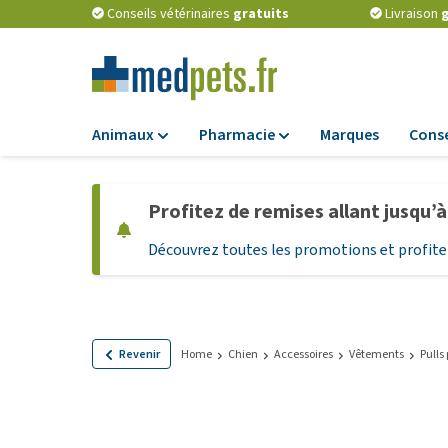
Conseils vétérinaires
gratuits
Livraison
g
Animaux
Pharmacie
Marques
Conse
Alimentation
Pharmacie
Profitez de remises allant jusqu’
Croquettes
Antiparasitaires
Découvrez toutes les promotions et profitez
Alimentation hum
Vermifuges
Alimentation diét
Compléments
alimentaires
Alimentation et
Friandises Chiots
Probiotiques et 
Revenir
Home
Chien
Accessoires
Vêtements
Pulls
immunitaire
Friandises
Vitamines et min
Tout afficher
Matériel médical