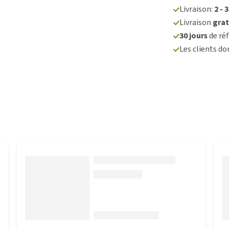
Livraison:
2 - 
Livraison
grat
30 jours
de réf
Les clients d