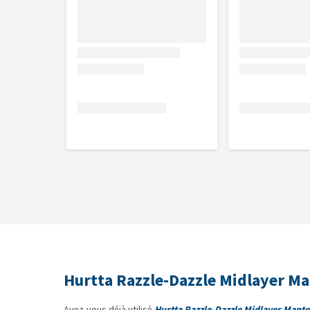
Couture réfléchissante
Modèle renversable
Matériels léger, souple et doux
Coupe comfortable
Matériels
Couche 1: 100% PES 50D knit
Couche 2: 100% PES jacquard polare 180g
Taille
Pour savoir la bonne taille avant de commander, il 
[aurl=142]Quelle taille choisir pour mon animal de
Hurtta Razzle-Dazzle Midlayer Ma
Hurtta Razzle-Dazzle Midlayer Jacket
Avez-vous déjà utilisé
Hurtta Razzle-Dazzle Midlayer Mante