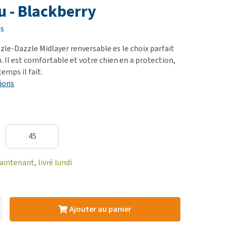
ie
 - Blackberry
oblèmes articulaires et
is
 mobilité
le-Dazzle Midlayer renversable es le choix parfait
nior & Démence
. Il est comfortable et votre chien en a protection,
ut afficher
emps il fait.
ions
45
ntenant, livré lundi
Ajouter au panier