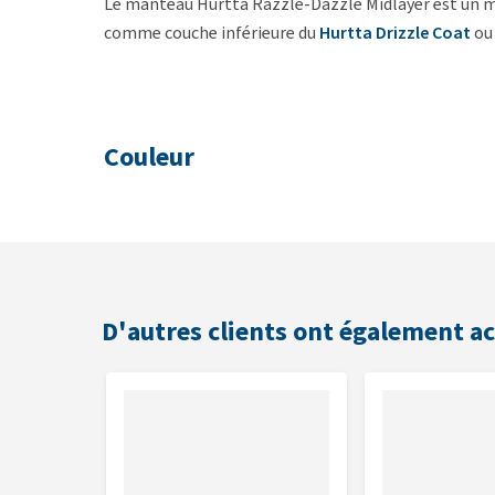
Le manteau Hurtta Razzle-Dazzle Midlayer est un ma
comme couche inférieure du
Hurtta Drizzle Coat
ou
Couleur
Bavure
Caractéristiques
D'autres clients ont également a
Réflecteurs à coller
Cou et poitrail réglable
Tissu respirant
Facile à mettre et à enlever
Col éléve