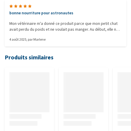
bonne nourriture pour astronautes
Mon vétérinaire m'a donné ce produit parce que mon petit chat
avait perdu du poids et ne voulait pas manger. Au début, elle ne
voulait pas le manger, alors j'ai mis la première bouchée dans sa
4 août 2025
, par
Marlene
bouche avec mon doigt, et à partir de ce moment-là, elle a tout
léché à la cuillère. Elle devait probablement s'habituer au goût.
On a vu qu'elle allait beaucoup mieux en quelques jours et elle a
Produits similaires
retrouvé son petit ventre de chaton tout rond :)