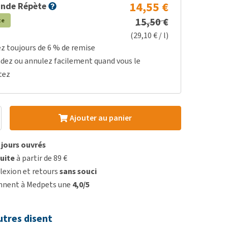
14,55 €
nde Répète
15,50 €
te
(29,10 € / l)
ez toujours de 6 % de remise
dez ou annulez facilement quand vous le
tez
Ajouter au panier
3 jours ouvrés
uite
à partir de 89 €
lexion et retours
sans souci
onnent à Medpets une
4,0/5
utres disent