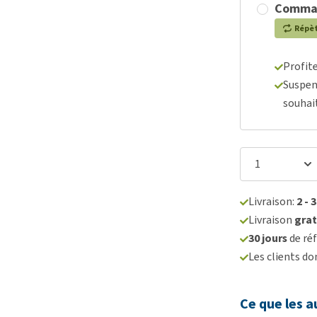
Comma
Répè
Profit
Suspen
souhai
Livraison:
2 - 
Livraison
grat
30 jours
de réf
Les clients d
Ce que les a