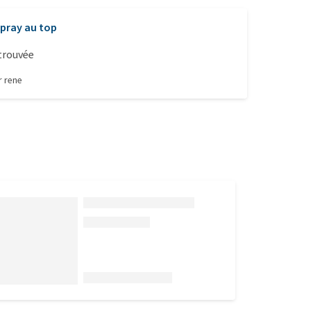
pray au top
trouvée
ar
rene