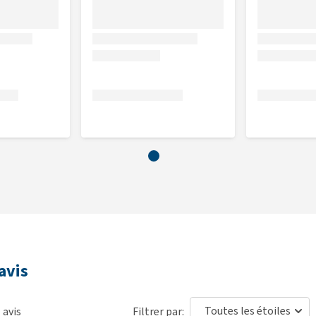
avis
1
avis
Filtrer par: