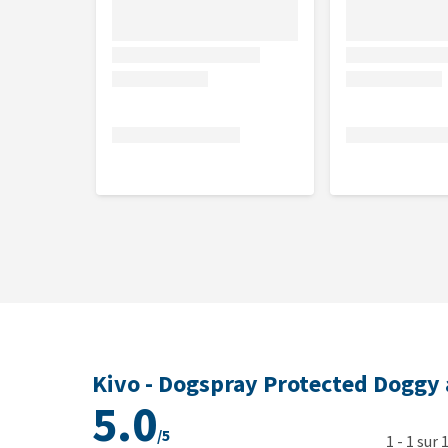
Kivo - Dogspray Protected Doggy 
5.0
/5
1
-
1
sur