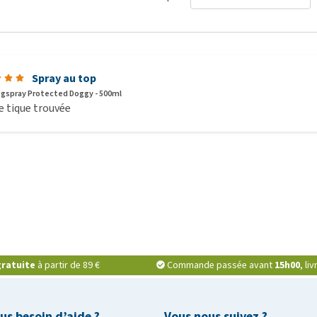
Spray au top
ogspray Protected Doggy - 500ml
e tique trouvée
ratuite
à partir de 89 €
Commande passée avant
15h00
, li
us besoin d’aide ?
Vous nous suivez ?