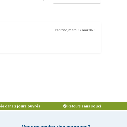
Par
rene
,
mardi 12 mai 2026
vrée dans
2 jours ouvrés
Retours
sans souci
Vous ne voulez rien manquer ?