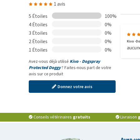
1 avis
5 Étoiles
100%
4 Étoiles
0%
3 Étoiles
0%
2 Étoiles
0%
Kivo -D
aucun
1 Étoiles
0%
Avez-vous déjà utilisé
Kivo - Dogspray
Protected Doggy
? Faites-nous part de votre
avis sur ce produit
Donnez votre avis
Conseils vétérinaires
gratuits
Livraison
g
Avez-vo