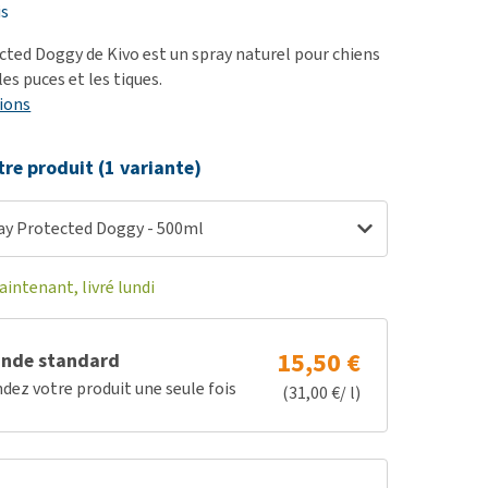
ie
is
oblèmes articulaires et
ted Doggy de Kivo est un spray naturel pour chiens
 mobilité
s puces et les tiques.
ions
nior & Démence
ut afficher
tre produit (1 variante)
ay Protected Doggy - 500ml
ntenant, livré lundi
15,50 €
nde standard
z votre produit une seule fois
(31,00 €/ l)