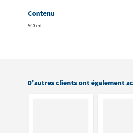
Contenu
500 ml
Composition
Aqua, Polysorbate 20, Propylène glycol, PEG-40 Hyd
Europea Fruit Oil Tocopheryl Acetate.
D'autres clients ont également a