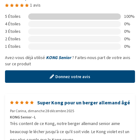
1 avis
5 Étoiles
100%
4 Étoiles
0%
3 Étoiles
0%
2 Étoiles
0%
1 Étoiles
0%
Avez-vous déjà utilisé
KONG Senior
? Faites-nous part de votre avis
sur ce produit
Donnez votre avis
Super Kong pour un berger allemand âgé
Par
Corina
,
dimanche 28 décembre 2025
KONG Senior - L
Très content de ce Kong, notre berger allemand senior aime
beaucoup le lécher jusqu'à ce qu'il soit vide. Le Kong violet est un
peu plus souple que le Kong rouge.