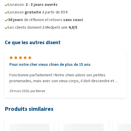
Livraison:
2 - 3 jours ouvrés
Livraison
gratuite
à partir de 89 €
30 jours
de réflexion et retours
sans souci
Les clients donnent à Medpets une
4,0/5
Ce que les autres disent
Pour notre cher vieux chien de plus de 15 ans
Fonctionne parfaitement ! Notre chien adore ses petites
promenades, mais avec son vieux corps, il doit descendre et
remonter deux escaliers. Quatre fois par jour. Parfois un peu trop
29 mars 2026
, par
Renee
loin pour rester au sec. Grâce à ces petites couches, il garde sa
dignité et nous gardons une maison propre. Nous en sommes
très contents !
Produits similaires