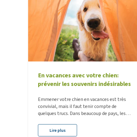
En vacances avec votre chien:
prévenir les souvenirs indésirables
Emmener votre chien en vacances est très
convivial, mais il faut tenir compte de
quelques trucs. Dans beaucoup de pays, les
maladies se transmettent par les moutiques,
les tiques ou les mouches. Surtout dans le
Lire plus
Midi ces maladies sont fréquentes car là elles