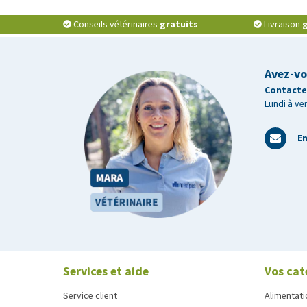
Conseils vétérinaires
gratuits
Livraison
g
Avez-vo
Contactez
Lundi à ve
En
Services et aide
Vos cat
Service client
Alimentati