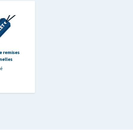
e remises
nelles
té