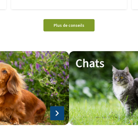
sur les exigences en matière d'importation du
pays de destination et des pays que vous
traversez. Pour vous aider un peu, nous avons
Plus de conseils
écrit ce blog pourque vous trouverez tout
auquel il faut penser avant le départ avec
votre chien ou chat.