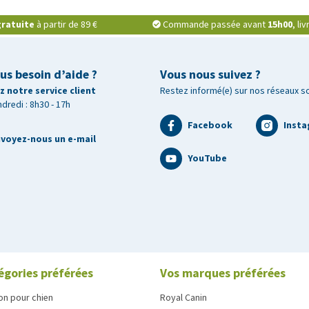
ratuite
à partir de 89 €
Commande passée avant
15h00
, li
us besoin d’aide ?
Vous nous suivez ?
 notre service client
Restez informé(e) sur nos réseaux s
ndredi : 8h30 - 17h
Facebook
Inst
voyez-nous un e-mail
YouTube
égories préférées
Vos marques préférées
on pour chien
Royal Canin