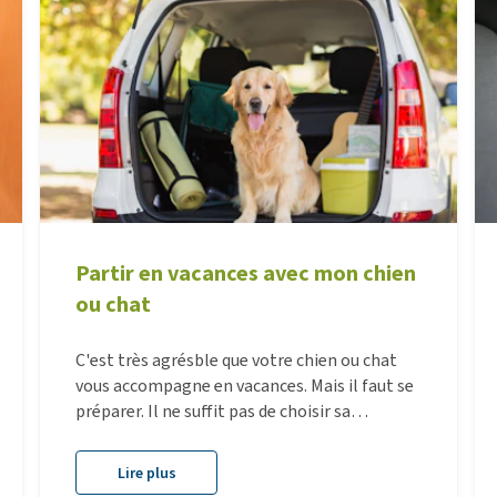
Partir en vacances avec mon chien
ou chat
C'est très agrésble que votre chien ou chat
vous accompagne en vacances. Mais il faut se
préparer. Il ne suffit pas de choisir sa
résidence où votre animal est le bienvenue et
de prendre les trucs nécessaires. Il faut aussi
Lire plus
réfléchir au voyage et il faut vous renseigner