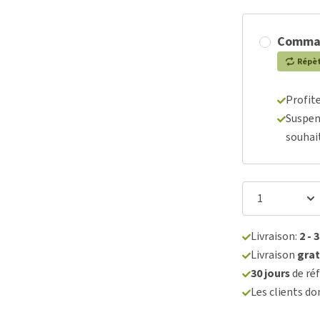
Comma
Répè
Profit
Suspen
souhai
Livraison:
2 - 
Livraison
grat
30 jours
de réf
Les clients d