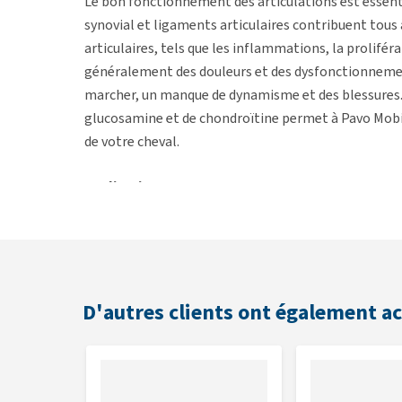
Le bon fonctionnement des articulations est essent
synovial et ligaments articulaires contribuent tou
articulaires, tels que les inflammations, la proliféra
généralement des douleurs et des dysfonctionnements
marcher, un manque de dynamisme et des blessures.
glucosamine et de chondroïtine permet à Pavo Mobil
de votre cheval.
Application
Séniors (chevaux de plus de 16 ans).
Chevaux sujets à des problèmes tendineux et arti
Chevaux de compétition.
Jeunes chevaux débutant l'entraînement.
Poulains ayant des prédispositions pour des mala
D'autres clients ont également a
Polosogie
Pour la prévention
: administrez 50 grammes par jou