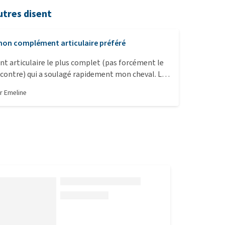
utres disent
on complément articulaire préféré
 articulaire le plus complet (pas forcément le
 contre) qui a soulagé rapidement mon cheval. Le
équent mais je vais réitérer pour le confort de mon
ar
Emeline