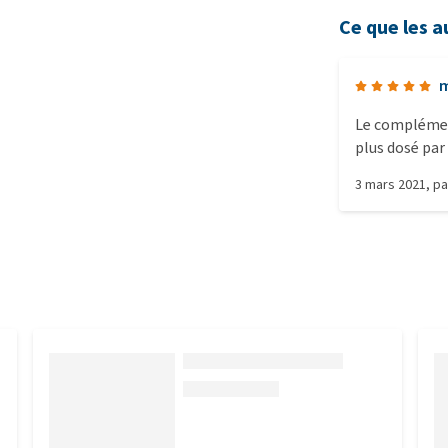
Ce que les a
m
Le complément
plus dosé par
prix est cons
3 mars 2021
, p
cheval.