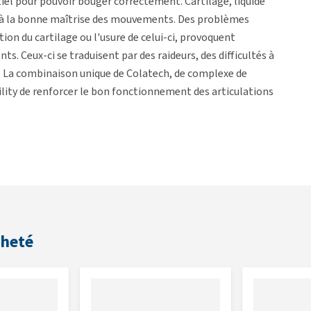
iel pour pouvoir bouger correctement. Cartilage, liquide
s à la bonne maîtrise des mouvements. Des problèmes
tion du cartilage ou l'usure de celui-ci, provoquent
. Ceux-ci se traduisent par des raideurs, des difficultés à
 La combinaison unique de Colatech, de complexe de
ity de renforcer le bon fonctionnement des articulations
culaires.
dies articulaires.
cheté
r pour les chevaux et 25 grammes par jour pour les poneys.