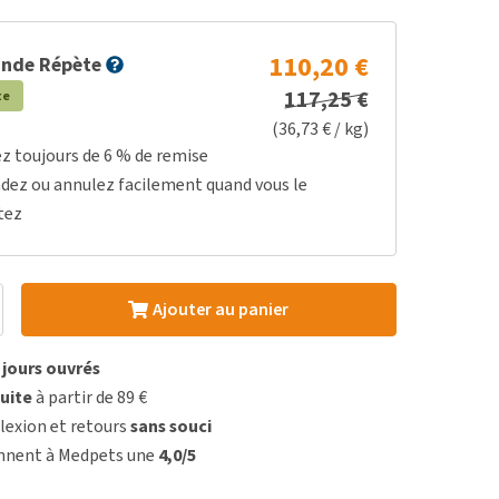
110,20 €
nde Répète
117,25 €
te
(36,73 € / kg)
ez toujours de 6 % de remise
dez ou annulez facilement quand vous le
tez
Ajouter au panier
3 jours ouvrés
uite
à partir de 89 €
lexion et retours
sans souci
onnent à Medpets une
4,0/5