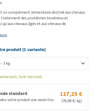
ie
is
oblèmes articulaires et
st un complément alimentaire destiné aux chevaux
 mobilité
 traitement des problèmes tendineux et
nsi qu'aux chevaux âgés et aux chevaux de
nior & Démence
ut afficher
ions
tre produit (1 variante)
 - 3 kg
ntenant, livré mercredi
117,25 €
nde standard
z votre produit une seule fois
(39,08 €/ kg)