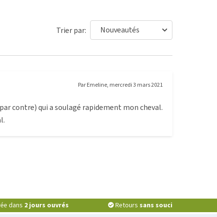
Trier par:
Par
Emeline
,
mercredi 3 mars 2021
par contre) qui a soulagé rapidement mon cheval.
l.
vrée dans
2 jours ouvrés
Retours
sans souci