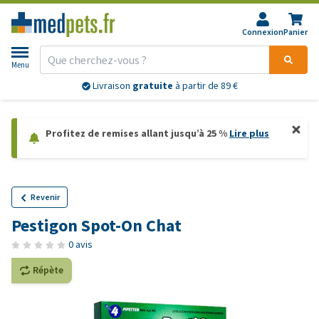
Connexion
Panier
Menu
Livraison
gratuite
à partir de 89 €
Profitez de remises allant jusqu’à 25 %
Lire plus
Revenir
Pestigon Spot-On Chat
0 avis
Répète