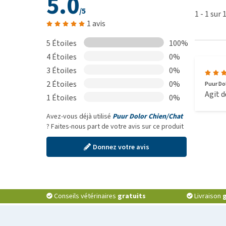
5.0
/5
1
-
1
sur
La composition pour chien/chat et cheval est la mêm
1 avis
journalière pour un cheval est considérablement plu
l'emballage plus grand (100 ml) pour votre chien ou v
5 Étoiles
100%
4 Étoiles
0%
Outre le Puur Muscle Mass pour chat et chien, Puur D
3 Étoiles
0%
2 Étoiles
0%
Puur Dol
Agit d
1 Étoiles
0%
Avez-vous déjà utilisé
Puur Dolor Chien/Chat
? Faites-nous part de votre avis sur ce produit
Donnez votre avis
Conseils vétérinaires
gratuits
Livraison
g