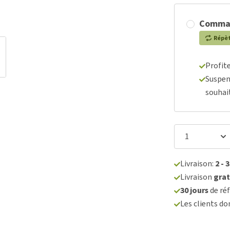
Comma
Répè
Profit
Suspen
souhai
Livraison:
2 - 
Livraison
grat
30 jours
de réf
Les clients d