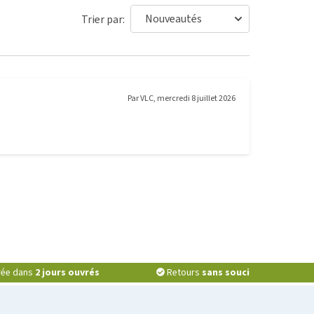
Trier par:
Par
VLC
,
mercredi 8 juillet 2026
vrée dans
2 jours ouvrés
Retours
sans souci