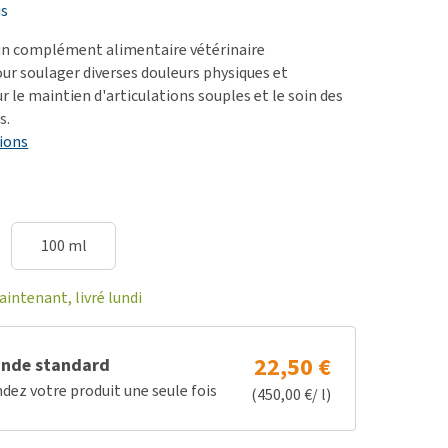
ie
is
oblèmes articulaires et
un complément alimentaire vétérinaire
 mobilité
 soulager diverses douleurs physiques et
ur le maintien d'articulations souples et le soin des
nior & Démence
s.
ut afficher
ions
100 ml
ntenant, livré lundi
22,50 €
nde standard
z votre produit une seule fois
(450,00 €/ l)