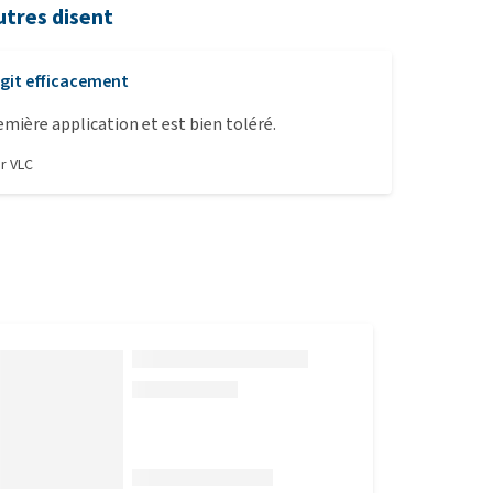
utres disent
git efficacement
emière application et est bien toléré.
ar
VLC