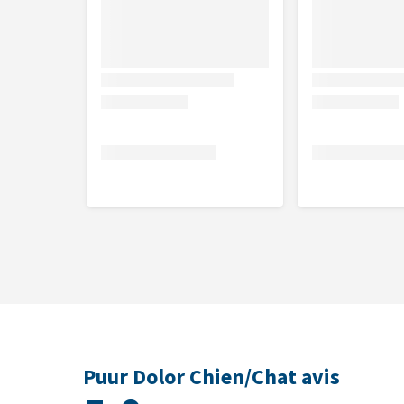
Chien 10-25 kg
1-2 fois par jour
10 gouttes
Chien > 25 kg
1-2 fois par jour
15 gouttes
Poney
1-3 fois par jour
20 gouttes
Cheval
1-3 fois par jour
30 gouttes
Contre-indications
En période de gestation, administrer uniquement 
Composition
Aqua, Gingembre (Zingiber officinale), Réglisse (Gl
Ginseng, Pavot d'or (Eschscholtzia californica), Lav
(Curcuma xanthorrhiza), Piment (Capsicum annuum).
Puur Dolor Chien/Chat avis
Arômes naturels (additifs) (par ml) : Boswellia serra