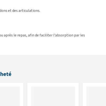
ons et des articulations.
après le repas, afin de faciliter l’absorption par les
efuse les gouttes, versez-les sur la nourriture ou déposez-
rer.
cheté