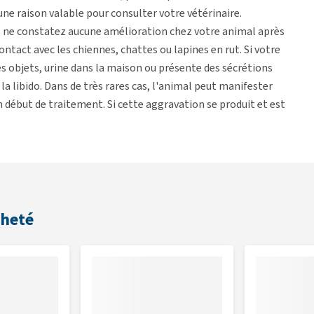
ne raison valable pour consulter votre vétérinaire.
s ne constatez aucune amélioration chez votre animal après
tact avec les chiennes, chattes ou lapines en rut. Si votre
es objets, urine dans la maison ou présente des sécrétions
a libido. Dans de très rares cas, l'animal peut manifester
début de traitement. Si cette aggravation se produit et est
e de moitié ou de sauter une administration.
 fois par jour
cheté
0 gouttes
 gouttes
 gouttes