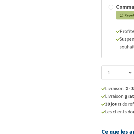
Comma
Répè
Profit
Suspen
souhai
Livraison:
2 - 
Livraison
grat
30 jours
de réf
Les clients d
Ce que les a