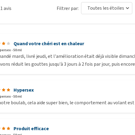
11
avis
Filtrer par:
(Agnus castus), Marjolaine commune (Origanum majorana),
 marianum). Alcool 35% v.v.
Quand votre chéri est en chaleur
persex - 50 ml
dé mardi, livré jeudi, et l'amélioration était déjà visible dimanc
vons réduit les gouttes jusqu'à 3 jours à 2 fois par jour, puis encore 2
Hypersex
persex - 50 ml
otre boulab, cela aide super bien, le comportement au volant est
Produit efficace