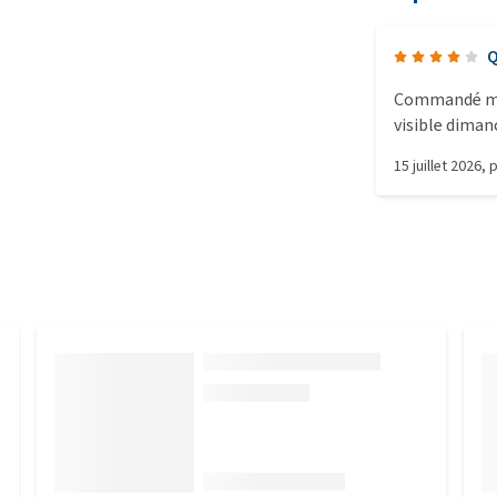
Q
Commandé mard
visible diman
nous avons réd
15 juillet 2026
, 
puis encore 2 