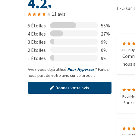
4.2
Composition
/5
1
-
5
sur
11 avis
Aqua, Thym (Thymus vulgaris), Poivre des moines 
Houblon (Humulus lupulus), Chardon marie (Silybum
5 Étoiles
55%
4 Étoiles
27%
3 Étoiles
9%
2 Étoiles
0%
Puur Hy
Comman
1 Étoiles
9%
nous a
Avez-vous déjà utilisé
Puur Hypersex
? Faites-
nous part de votre avis sur ce produit
Donnez votre avis
Puur Hy
Pour n