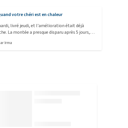
uand votre chéri est en chaleur
i, livré jeudi, et l'amélioration était déjà
che. La montée a presque disparu après 5 jours,
uit les gouttes jusqu'à 3 jours à 2 fois par jour,
par
Irma
jours à 2 fois par jour.