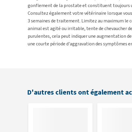
gonflement de la prostate et constituent toujours u
Consultez également votre vétérinaire lorsque vou
3 semaines de traitement. Limitez au maximum le con
animal est agité ou irritable, tente de chevaucher d
purulentes, cela peut indiquer une augmentation de l
une courte période d'aggravation des symptômes en 
gênante, il est recommandé de diminuer la posologi
Posologie
Animal
2 à 3
D'autres clients ont également a
Chien
5 à 1
Chat
3 à 5
Lapin
3 à 5