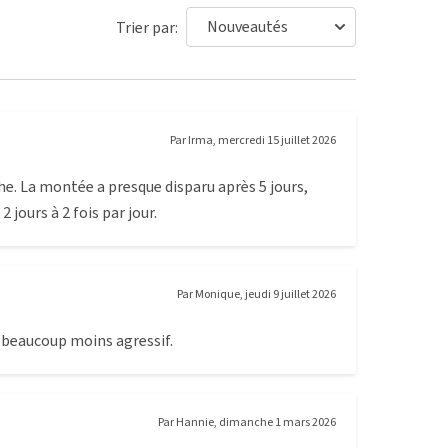
Trier par:
Par
Irma
,
mercredi 15 juillet 2026
he. La montée a presque disparu après 5 jours,
 jours à 2 fois par jour.
Par
Monique
,
jeudi 9 juillet 2026
 beaucoup moins agressif.
Par
Hannie
,
dimanche 1 mars 2026