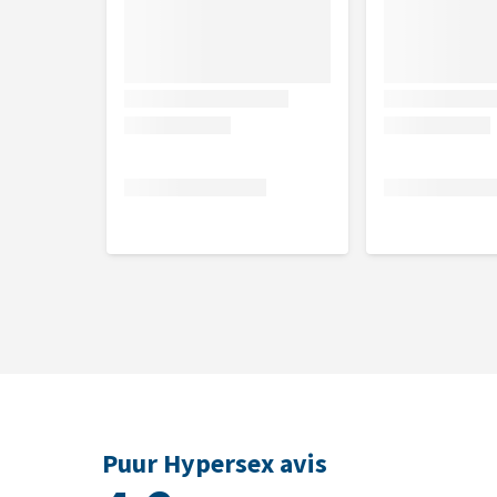
1 ml contient 20 gouttes. La durée de traitement est
entre 3 jours et une semaine après le début du trait
augmentée ; ne pas dépasser la posologie doublée.
Administration
Administrer le produit directement dans la bouche 
pouvez éventuellement le diluer dans un peu d'eau. 
l'efficacité de Puur Hypersex est meilleure lorsque 
animal n'apprécie pas le produit, vous pouvez verser 
Si votre chat ou lapin refuse les gouttes, mélangez-l
de laisser s'évaporer l'alcool contenu dans le produit
administrez-le directement dans la bouche au moyen
également être déposées sur le dessus de la patte ; v
patte.
Puur Hypersex avis