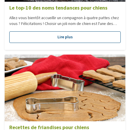
Le top-10 des noms tendances pour chiens
Allez-vous bientôt accueillir un compagnon à quatre pattes chez
vous ? Félicitations ! Choisir un joli nom de chien est l'une des
premières étapes. Il existe énormément de noms de chiens, des
jolis noms de chiens aux noms de chiens uniques et aux noms de
Lire plus
chiens populaires. Dans ce blog, nous vous aidons à choisir un
nom.
Recettes de friandises pour chiens