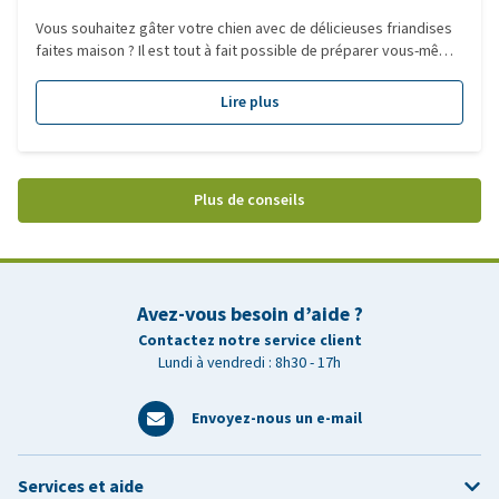
Vous souhaitez gâter votre chien avec de délicieuses friandises
faites maison ? Il est tout à fait possible de préparer vous-même
des snacks savoureux, sains et adaptés aux besoins de votre
compagnon à quatre pattes. Découvrez ici quelques idées et
Lire plus
recettes de friandises pour chien simples et équilibrées.
Plus de conseils
Avez-vous besoin d’aide ?
Contactez notre service client
Lundi à vendredi : 8h30 - 17h
Envoyez-nous un e-mail
Services et aide