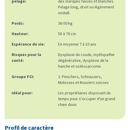
pelage:
des marques fauves et blanches.
Pelage long, droit ou légèrement
ondulé.
Poids:
36-50 kg
Hauteur:
58 à 70 cm
Espérance de vie:
En moyenne 7 à 10 ans
Risques pour la
Dysplasie du coude, myélopathie
santé:
dégénérative, dysplasie de la
hanche et ostéosarcome.
Groupe FCI:
2. Pinschers, Schnauzers,
Molosses et Bouviers suisses
Idéal pour:
Les propriétaires disposant de
temps pour s'occuper d'un grand
chien doux.
Profil de caractère