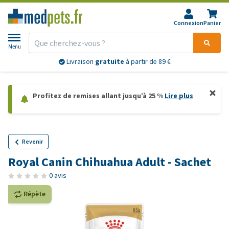
Connexion
Panier
Menu
Livraison
gratuite
à partir de 89 €
Profitez de remises allant jusqu’à 25 %
Lire plus
Revenir
Royal Canin Chihuahua Adult - Sachet
0 avis
Répète