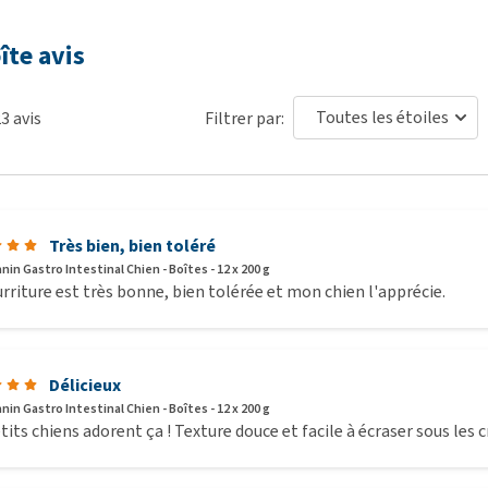
îte avis
e Royal Canin Gastro Intestinal Chien
n et sous-produits de poisson*, sous-produits végétaux,
23
avis
Filtrer par:
hautement digestibles : *sources de protéines facilement
igestibles : 1,5%.
Très bien, bien toléré
: 150mg, Vitamine C : 88mg, Taurine : 0.6g, Fer (3b103) : 8mg,
nin Gastro Intestinal Chien - Boîtes - 12 x 200 g
rriture est très bonne, bien tolérée et mon chien l'apprécie.
Manganèse (3b502, 3b503, 3b504) : 8,1mg, Zinc (3b603, 3b605,
mg - Additifs technologiques : Clinoptilolite d'origine
Délicieux
nin Gastro Intestinal Chien - Boîtes - 12 x 200 g
tits chiens adorent ça ! Texture douce et facile à écraser sous les
estinal Chien
croquettes.