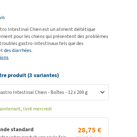
ie
oblèmes articulaires et
vis
 mobilité
tro Intestinal Chien est un aliment diététique
nior & Démence
ement pour les chiens qui présentent des problèmes
ut afficher
 troubles gastro-intestinaux tels que des
et
des diarrhées
.
ions
tre produit (3 variantes)
astro Intestinal Chien - Boîtes - 12 x 200 g
ntenant, livré mercredi
28,75 €
nde standard