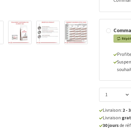
Commande
Comma
Répè
Profit
Suspen
souhai
Livraison:
2 - 
Livraison
grat
30 jours
de réf