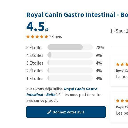
Royal Canin Gastro Intestinal - Bo
Ingrédients d'alimentation humid
4.5
Viande et sous-produits animaux*, céréales*, poisso
/5
1
-
5
sur
huiles et graisses**, minéraux, levure. Ingrédients 
23 avis
digestibles : 52%, **sources de graisses facilement d
5 Étoiles
78%
4 Étoiles
9%
Additifs
3 Étoiles
4%
2 Étoiles
4%
Vitamine A : 1700IE, Vitamine D3 : 190IE, Vitamine E 
Royal Ca
La nou
1 Étoiles
4%
Iode (3b202) : 0.62mg, Cuivre (3b405, 3b406) : 3mg, 
3b606) : 24mg, Sélénium (3b801, 3b811, 3b812) : 0.04
Avez-vous déjà utilisé
Royal Canin Gastro
sédimentaire : 2,5g.
Intestinal - Boîte
? Faites-nous part de votre
avis sur ce produit
Royal Ca
Variantes
Donnez votre avis
Les pe
Egalement disponible en
Royal Canin Gastroint