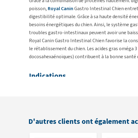
Grâce à la combinaison de protéines hautement digest
poisson,
Royal Canin
Gastro Intestinal Chien entreti
digestibilité optimale. Grâce à sa haute densité éner
besoins énergétiques du chien. Ainsi, le système gas
troubles gastro-intestinaux peuvent avoir une baiss
Royal Canin Gastro Intestinal Chien favorise la co
le rétablissement du chien. Les acides gras oméga 3
docosahexaénoïques) contribuent à la bonne santé 
Indications
Diarrhée aiguë et chronique
Troubles digestifs
Prolifération bactérienne
Convalescence
D'autres clients ont également a
Colite (inflammation du côlon)
Gastrite (inflammation de la muqueuse de l'est
Entérite chronique/maladie inflammatoire chron