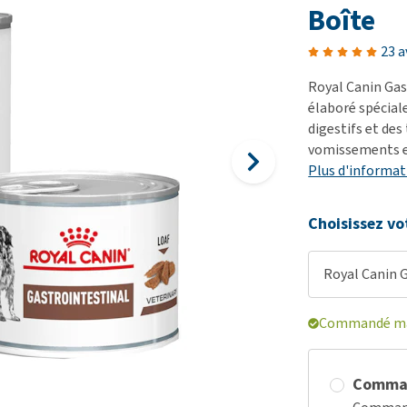
démangeaisons
fo
Dressage
Boîte
Matériel médical
Problèmes respiratoires,
Pr
Sacs à déjections et
Tout afficher
23 a
mal de gorge et toux
de
distributeurs
Royal Canin Gas
Problèmes gastro-
Se
Tout afficher
élaboré spécial
intestinaux
To
digestifs et des
Tout afficher
vomissements 
Plus d'informat
Choisissez vo
Royal Canin G
Commandé mai
Comma