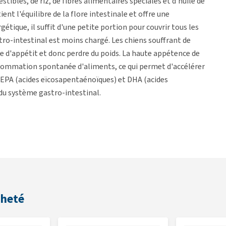
ibles, de riz, de fibres alimentaires spéciales et d'huile de
ent l'équilibre de la flore intestinale et offre une
gétique, il suffit d'une petite portion pour couvrir tous les
tro-intestinal est moins chargé. Les chiens souffrant de
e d'appétit et donc perdre du poids. La haute appétence de
nsommation spontanée d'aliments, ce qui permet d'accélérer
 EPA (acides eïcosapentaénoïques) et DHA (acides
du système gastro-intestinal.
cheté
omac)
ique intestinale (MICI)