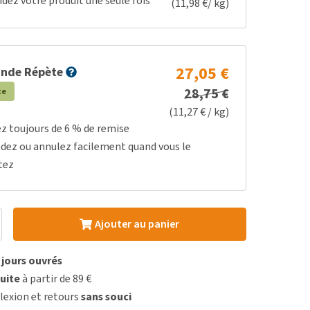
z votre produit une seule fois
(11,98 €/ kg)
27,05 €
nde Répète
28,75 €
te
(11,27 € / kg)
ez toujours de 6 % de remise
dez ou annulez facilement quand vous le
tez
Ajouter au panier
3 jours ouvrés
uite
à partir de 89 €
lexion et retours
sans souci