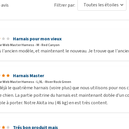
4
avis
Filtrer par:
taille adaptée à mon animal de compagnie ?
nous vous
 mesures.
Tour de poitrail
Harnais pour mon vieux
33 - 43 cm
r Web Master Harness - M - Red Canyon
s l'ancien modèle, et maintenant le nouveau. Je trouve que l'ancie
43 - 56 cm
56 - 69 cm
Harnais Master
69 - 81 cm
r Web Master Harness - L/XL - River Rock Green
81 - 107 cm
déjà le quatrième harnais (voire plus) que nous utilisons pour nos 
e chien. La partie poitrine du harnais est maintenant dotée d'un c
le à porter. Notre Akita inu (46 kg) en est très content.
 pour chien Ruffwear Webmaster ne
ent, retirez-le de son emballage et maintenez-le à
Trés bon produit mais