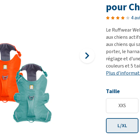
démangeaisons
fo
Dressage
pour Ch
Matériel médical
Problèmes respiratoires,
Pr
Sacs à déjections et
Tout afficher
4 av
mal de gorge et toux
de
distributeurs
Le Ruffwear We
Problèmes gastro-
Se
Tout afficher
aux chiens actif
intestinaux
To
aux chiens qui s
Tout afficher
porter, le harn
réglage et d'une
couleurs et 5 tai
Plus d'informat
Taille
XXS
L/XL