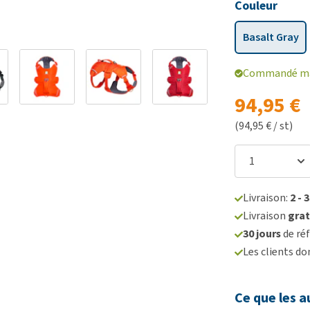
Couleur
Basalt Gray
Commandé mai
94,95 €
(94,95 € / st)
Livraison:
2 - 
Livraison
grat
30 jours
de réf
Les clients d
Ce que les a