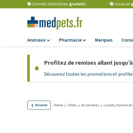
Conseils vétérinaires
gratuits
Livraison
g
Animaux
Pharmacie
Marques
Conse
Alimentation
Pharmacie
Profitez de remises allant jusqu’
Croquettes
Antiparasitaires
Découvrez toutes les promotions et profitez
Alimentation hum
Vermifuges
Alimentation diét
Compléments
alimentaires
Alimentation et
Friandises Chiots
Probiotiques et 
Revenir
Home
Chien
Accessoires
Laisses, harnais et c
immunitaire
Friandises
Vitamines et min
Tout afficher
Matériel médical