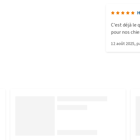
H
C'est déjà le 
pour nos chie
le chien. La 
12 août 2025
, 
d'un coussine
porter. Notre 