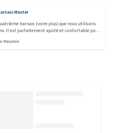
arnais Master
quatrième harnais (voire plus) que nous utilisons
ns. Il est parfaitement ajusté et confortable pour
partie poitrine du harnais est maintenant dotée
par
Marjolein
t doux, ce qui le rend beaucoup plus agréable à
Akita inu (46 kg) en est très content.