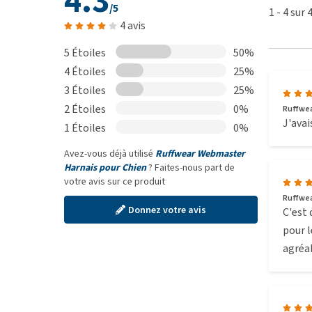
4.3
/5
1
-
4
sur
mieux adapté. Dans l'article
Comment connaître la 
4 avis
donnons quelques conseils pour prendre les bonnes
5 Étoiles
50%
Quelle taille est adaptée à mon chien ?
4 Étoiles
25%
Taille
3 Étoiles
25%
XXS
2 Étoiles
0%
Ruffwea
J'avai
1 Étoiles
0%
XS
Avez-vous déjà utilisé
Ruffwear Webmaster
S
Harnais pour Chien
? Faites-nous part de
votre avis sur ce produit
M
Ruffwea
Donnez votre avis
L/XL
C'est 
pour l
agréab
Que faire si la taille du harnais
convient pas ?
Pour savoir si le harnais Ruffwear Webmaster convi