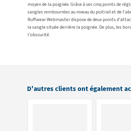
moyen de la poignée. Grâce à ses cinq points de rég
sangles rembourrées au niveau du poitrail et de l'a
Ruffwear Webmaster dispose de deux points d'attache 
la sangle située derrière la poignée. De plus, les bor
l'obscurité.
Pour rafraîchir votre chien l'été, n'hésitez pas à c
Core Cooler
.
Propriétés
D'autres clients ont également a
Très confortable à porter.
Idéal pour les chiens qui nécessitent davantage d
Adapté aux chiens qui savent s'extirper de leur ha
Équipé d'une poignée.
Doté de sangles rembourrées au niveau du poitra
Réglable en cinq points différents.