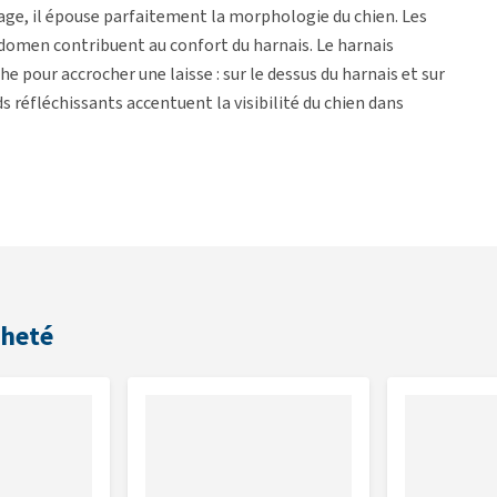
lage, il épouse parfaitement la morphologie du chien. Les
bdomen contribuent au confort du harnais. Le harnais
pour accrocher une laisse : sur le dessus du harnais et sur
ds réfléchissants accentuent la visibilité du chien dans
ombiner ce harnais avec le Plastron Rafraîchissant
Ruffwear
cheté
e soutien.
rnais.
il et de l'abdomen.