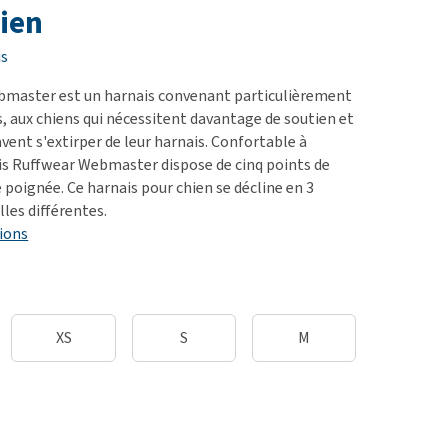
ie
ien
oblèmes articulaires et
is
 mobilité
bmaster est un harnais convenant particulièrement
nior & Démence
s, aux chiens qui nécessitent davantage de soutien et
ut afficher
avent s'extirper de leur harnais. Confortable à
ais Ruffwear Webmaster dispose de cinq points de
 poignée. Ce harnais pour chien se décline en 3
lles différentes.
ions
XS
S
M