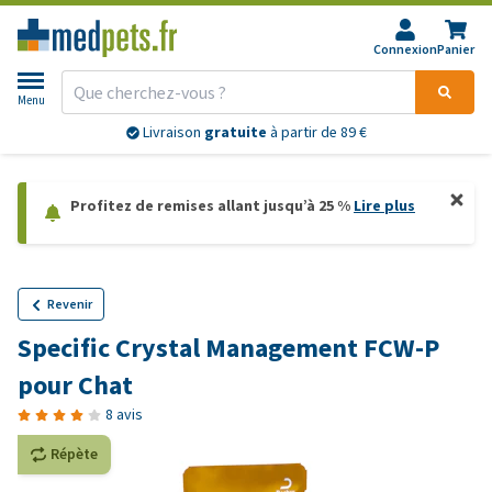
Connexion
Panier
Menu
Livraison
gratuite
à partir de 89 €
Profitez de remises allant jusqu’à 25 %
Lire plus
Revenir
Specific Crystal Management FCW-P
pour Chat
8 avis
Répète