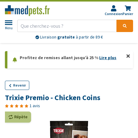
Connexion
Panier
Menu
Livraison
gratuite
à partir de 89 €
Profitez de remises allant jusqu’à 25 %
Lire plus
Revenir
Trixie Premio - Chicken Coins
1 avis
Répète