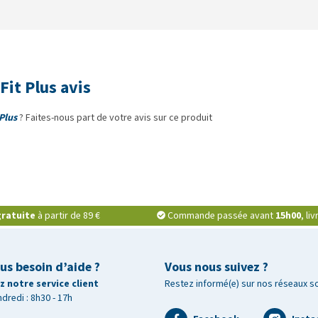
Fit Plus avis
Plus
? Faites-nous part de votre avis sur ce produit
ratuite
à partir de 89 €
Commande passée avant
15h00
, li
us besoin d’aide ?
Vous nous suivez ?
 notre service client
Restez informé(e) sur nos réseaux s
ndredi : 8h30 - 17h