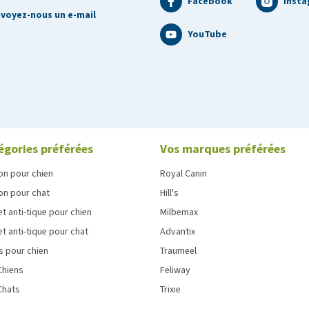
Facebook
Inst
voyez-nous un e-mail
YouTube
égories préférées
Vos marques préférées
on pour chien
Royal Canin
on pour chat
Hill's
et anti-tique pour chien
Milbemax
et anti-tique pour chat
Advantix
s pour chien
Traumeel
Chiens
Feliway
Chats
Trixie