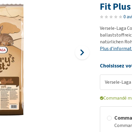
démangeaisons
fo
Dressage
Fit Plus
Matériel médical
Problèmes respiratoires,
Pr
Sacs à déjections et
Tout afficher
0 av
mal de gorge et toux
de
distributeurs
Versele-Laga Co
Problèmes gastro-
Se
Tout afficher
ballaststoffrei
intestinaux
To
natürlichen Roh
Tout afficher
Plus d'informat
Choisissez vo
Versele-Laga 
Commandé mai
Comma
Commande