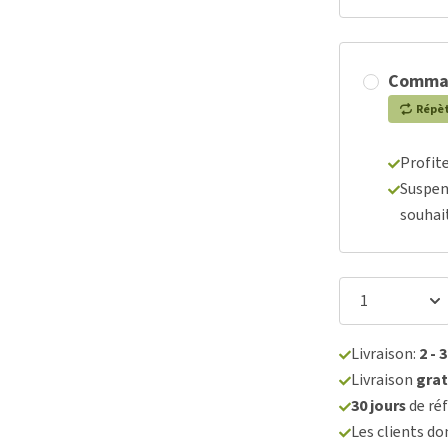
Comma
Répè
Profit
Suspen
souhai
Livraison:
2 - 
Livraison
grat
30 jours
de réf
Les clients d