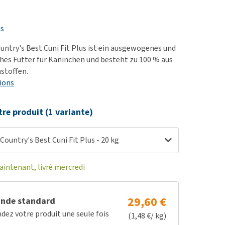
ie
oblèmes articulaires et
is
 mobilité
untry's Best Cuni Fit Plus ist ein ausgewogenes und
nior & Démence
ches Futter für Kaninchen und besteht zu 100 % aus
ut afficher
stoffen.
ions
tre produit (1 variante)
Country's Best Cuni Fit Plus - 20 kg
ntenant, livré mercredi
29,60 €
nde standard
z votre produit une seule fois
(1,48 €/ kg)