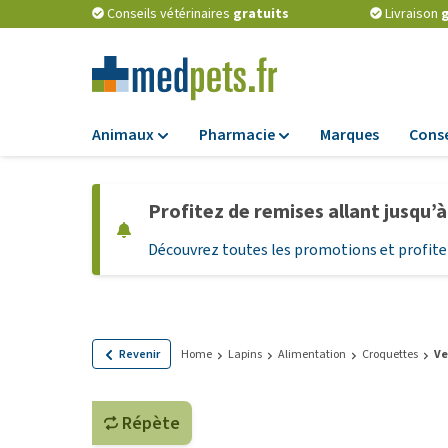
Conseils vétérinaires
gratuits
Livraison
g
Animaux
Pharmacie
Marques
Conse
Alimentation
Pharmacie
Profitez de remises allant jusqu’
Croquettes
Antiparasitaires
Découvrez toutes les promotions et profitez
Alimentation hum
Vermifuges
Alimentation diét
Compléments
alimentaires
Alimentation et
Friandises Chiots
Probiotiques et 
Revenir
Home
Lapins
Alimentation
Croquettes
Ve
immunitaire
Friandises
Vitamines et min
Tout afficher
Répète
Matériel médical