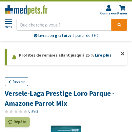
Connexion
Panier
Menu
Livraison
gratuite
à partir de 89 €
Profitez de remises allant jusqu’à 25 %
Lire plus
Revenir
Versele-Laga Prestige Loro Parque -
Amazone Parrot Mix
0 avis
Répète