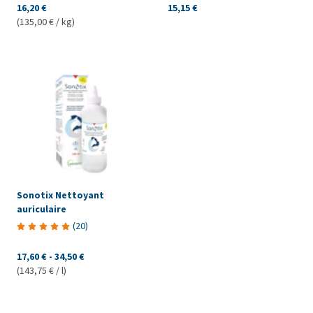
16,20 €
15,15 €
(135,00 € / kg)
Sonotix Nettoyant
auriculaire
(
20
)
17,60 €
-
34,50 €
(143,75 € / l)