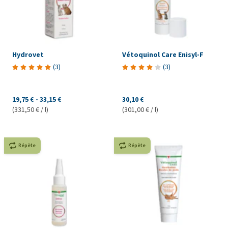
Hydrovet
Vétoquinol Care Enisyl-F
(
3
)
(
3
)
19,75 €
-
33,15 €
30,10 €
(331,50 € / l)
(301,00 € / l)
Répète
Répète