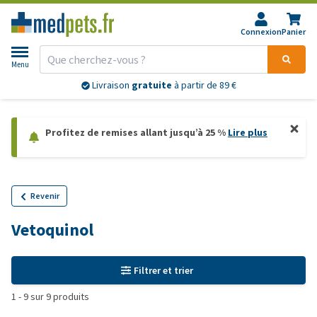
Connexion
Panier
Menu
Livraison
gratuite
à partir de 89 €
Profitez de remises allant jusqu’à 25 %
Lire plus
Revenir
Vetoquinol
Filtrer et trier
1
-
9
sur
9
produits