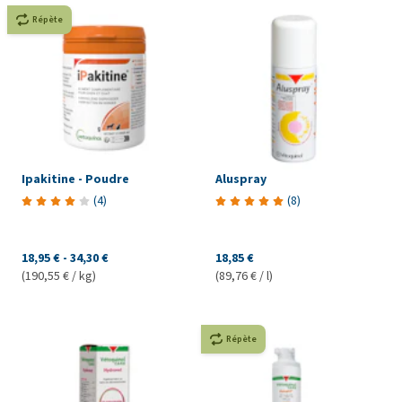
Répète
Ipakitine - Poudre
Aluspray
(
4
)
(
8
)
18,95 €
-
34,30 €
18,85 €
(190,55 € / kg)
(89,76 € / l)
Répète