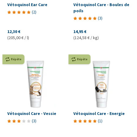
Vétoquinol Ear Care
Vétoquinol Care - Boules de
poils
(
2
)
(
3
)
12,30 €
14,95 €
(205,00 € / l)
(124,58 € / kg)
Répète
Répète
Vétoquinol Care - Vessie
Vétoquinol Care - Energie
(
3
)
(
1
)