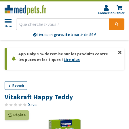
Connexion
Panier
Menu
Livraison
gratuite
à partir de 89 €
App Only: 5 % de remise sur les produits contre
les puces et les tiques !
Lire plus
Revenir
Vitakraft Happy Teddy
0 avis
Répète