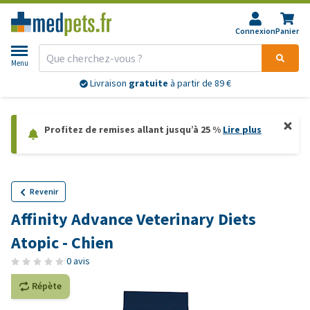
Connexion
Panier
Menu
Livraison
gratuite
à partir de 89 €
Profitez de remises allant jusqu’à 25 %
Lire plus
Revenir
Affinity Advance Veterinary Diets
Atopic - Chien
0 avis
Répète