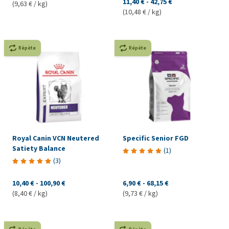
11,40 €
-
42,75 €
(9,63 € / kg)
(10,48 € / kg)
Répète
Répète
Royal Canin VCN Neutered
Specific Senior FGD
Satiety Balance
(
1
)
(
3
)
10,40 €
-
100,90 €
6,90 €
-
68,15 €
(8,40 € / kg)
(9,73 € / kg)