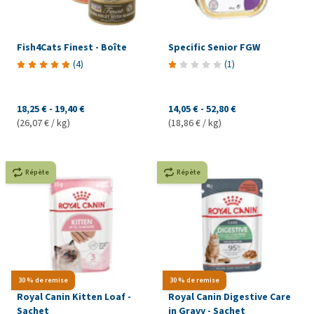
Fish4Cats Finest - Boîte
Specific Senior FGW
(
4
)
(
1
)
18,25 €
-
19,40 €
14,05 €
-
52,80 €
(26,07 € / kg)
(18,86 € / kg)
Répète
Répète
30 % de remise
30 % de remise
Royal Canin Kitten Loaf -
Royal Canin Digestive Care
Sachet
in Gravy - Sachet