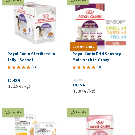
Répète
Répète
30 % de remise
Royal Canin Sterilised in
Royal Canin FHN Sensory
Jelly - Sachet
Multipack in Gravy
(
2
)
(
9
)
15,45 €
20,20 €
14,15 €
(15,15 € / kg)
(13,87 € / kg)
Répète
Répète