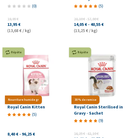
(
0
)
(
5
)
19,95 €
20,10 €
-
57,90 €
13,95 €
14,05 €
-
40,55 €
(13,68 € / kg)
(13,25 € / kg)
Répète
Répète
Nourriture humide gr
30 % de remise
Royal Canin Kitten
Royal Canin Sterilised in
Gravy - Sachet
(
5
)
(
9
)
8,40 €
-
96,25 €
16,25 €
-
61,10 €