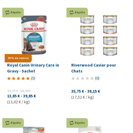
Répète
Répète
30 % de remise
Royal Canin Urinary Care in
Riverwood Caviar pour
Gravy - Sachet
Chats
(
5
)
(
0
)
19,75 €
-
56,90 €
35,75 €
-
38,15 €
13,85 €
-
39,85 €
(17,52 € / kg)
(13,02 € / kg)
Répète
Répète