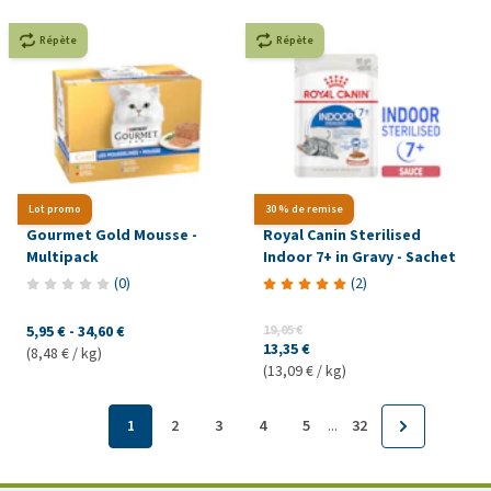
Répète
Répète
Lot promo
30 % de remise
Gourmet Gold Mousse -
Royal Canin Sterilised
Multipack
Indoor 7+ in Gravy - Sachet
(
0
)
(
2
)
5,95 €
-
34,60 €
19,05 €
13,35 €
(8,48 € / kg)
(13,09 € / kg)
...
1
2
3
4
5
32