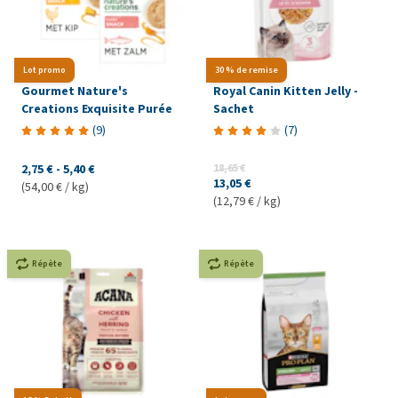
Lot promo
30 % de remise
Gourmet Nature's
Royal Canin Kitten Jelly -
Creations Exquisite Purée
Sachet
(
9
)
(
7
)
2,75 €
-
5,40 €
18,65 €
13,05 €
(54,00 € / kg)
(12,79 € / kg)
Répète
Répète