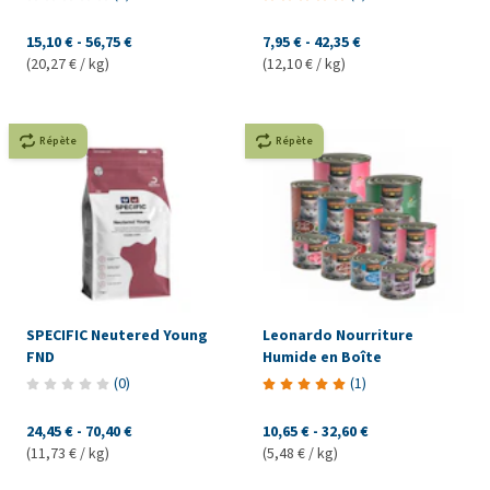
15,10 €
-
56,75 €
7,95 €
-
42,35 €
(20,27 € / kg)
(12,10 € / kg)
Répète
Répète
SPECIFIC Neutered Young
Leonardo Nourriture
FND
Humide en Boîte
(
0
)
(
1
)
24,45 €
-
70,40 €
10,65 €
-
32,60 €
(11,73 € / kg)
(5,48 € / kg)