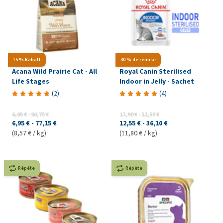
15 % Rabatt
30 % de remise
Acana Wild Prairie Cat - All
Royal Canin Sterilised
Life Stages
Indoor in Jelly - Sachet
(
2
)
(
4
)
6,95 €
-
90,75 €
17,90 €
-
51,55 €
6,95 €
-
77,15 €
12,55 €
-
36,10 €
(8,57 € / kg)
(11,80 € / kg)
Répète
Répète