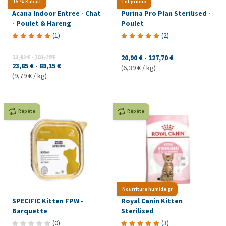
15 % Rabatt
Lot promo
Acana Indoor Entree - Chat
Purina Pro Plan Sterilised -
- Poulet & Hareng
Poulet
(
1
)
(
2
)
23,85 €
-
103,70 €
20,90 €
-
127,70 €
23,85 €
-
88,15 €
(6,39 € / kg)
(9,79 € / kg)
Répète
Répète
Nourriture humide gr
SPECIFIC Kitten FPW -
Royal Canin Kitten
Barquette
Sterilised
(
0
)
(
3
)