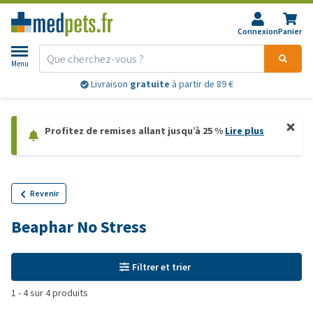
Connexion
Panier
Menu
Livraison
gratuite
à partir de 89 €
Profitez de remises allant jusqu’à 25 %
Lire plus
Revenir
Beaphar No Stress
Filtrer et trier
1
-
4
sur
4
produits