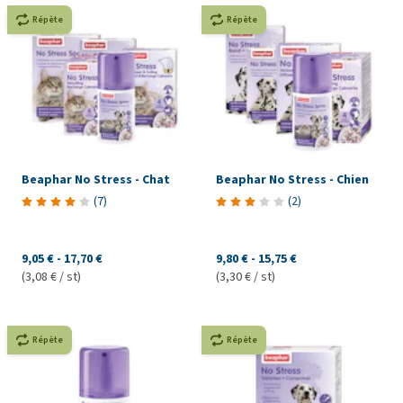
Répète
Répète
Beaphar No Stress - Chat
Beaphar No Stress - Chien
(
7
)
(
2
)
9,05 €
-
17,70 €
9,80 €
-
15,75 €
(3,08 € / st)
(3,30 € / st)
Répète
Répète