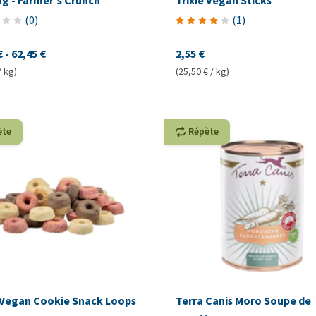
g - Farmer's Crunch
Trixie Vegan Sticks
(
0
)
(
1
)
€
-
62,45 €
2,55 €
/ kg)
(25,50 € / kg)
ète
Répète
e Vegan Cookie Snack Loops
Terra Canis Moro Soupe de