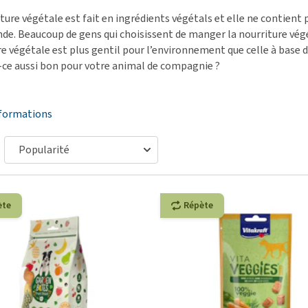
démangeaisons
fo
Dressage
ture végétale est fait en ingrédients végétals et elle ne contient 
Matériel médical
Problèmes respiratoires,
Pr
Sacs à déjections et
nde. Beaucoup de gens qui choisissent de manger la nourriture végé
Tout afficher
mal de gorge et toux
de
distributeurs
e végétale est plus gentil pour l’environnement que celle à base d
-ce aussi bon pour votre animal de compagnie ?
Problèmes gastro-
Se
Tout afficher
intestinaux
To
Tout afficher
nformations
ète
Répète