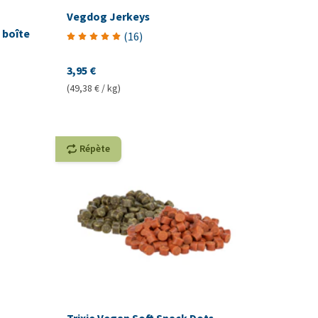
Vegdog Jerkeys
 boîte
(
16
)
3,95 €
(49,38 € / kg)
Répète