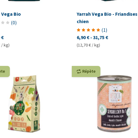
h Vega Bio
Yarrah Vega Bio - Friandises
chien
(
0
)
(
1
)
 €
6,90 €
-
31,75 €
 / kg)
(12,70 € / kg)
ète
Répète