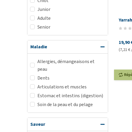
Chiot
Junior
Adulte
Yarrah
Senior
19,90 
Maladie
(7,21 € 
Allergies, démangeaisons et
peau
Rép
Dents
Articulations et muscles
Estomac et intestins (digestion)
Soin de la peau et du pelage
Saveur