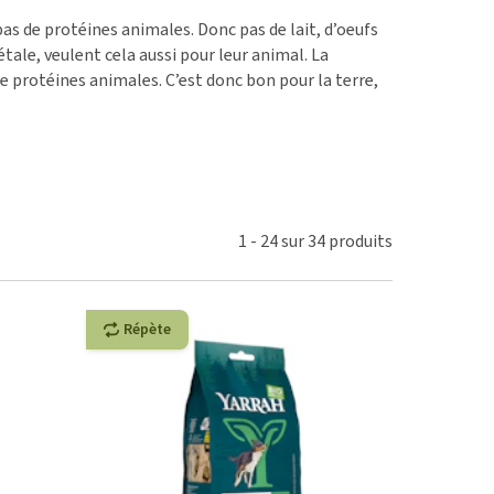
ie
pas de protéines animales. Donc pas de lait, d’oeufs
oblèmes articulaires et
tale, veulent cela aussi pour leur animal. La
 mobilité
e protéines animales. C’est donc bon pour la terre,
nior & Démence
ut afficher
1
-
24
sur
34
produits
Répète