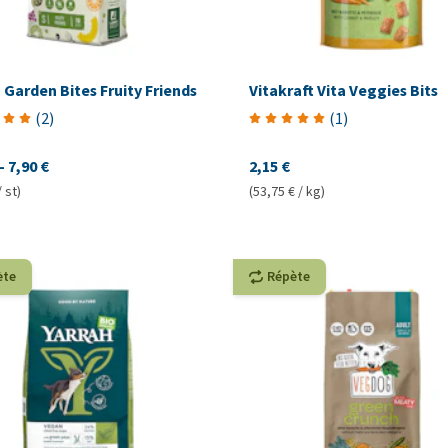
Garden Bites Fruity Friends
Vitakraft Vita Veggies Bits
(
2
)
(
1
)
-
7,90 €
2,15 €
/ st)
(53,75 € / kg)
ète
Répète