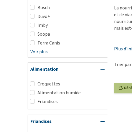
Bosch
BARF
La nourri
et de via
Duvo+
Tout afficher
nourritur
Imby
mais est
Soopa
Terra Canis
Plus d'i
Voir plus
Trier par
Alimentation
Croquettes
Rép
Alimentation humide
Friandises
Friandises