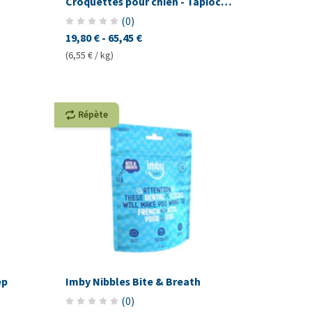
Croquettes pour chien - Tapioca
& Pomme
(
0
)
19,80 €
-
65,45 €
(6,55 € / kg)
Répète
ep
Imby Nibbles Bite & Breath
(
0
)