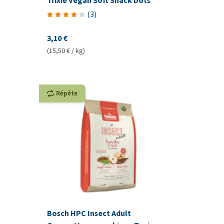
Trixie Vegan Soft Snack Dots
(
3
)
3,10 €
(15,50 € / kg)
Répète
Bosch HPC Insect Adult