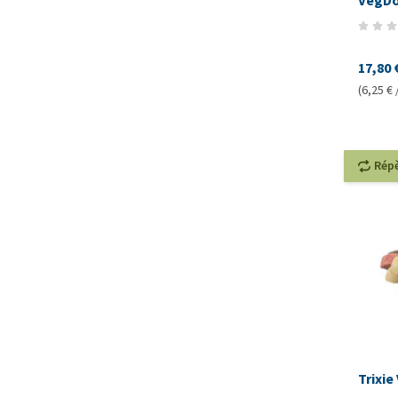
VegDo
17,80 
(6,25 € 
Rép
Trixi