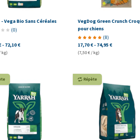
 - Vega Bio Sans Céréales
VegDog Green Crunch Croq
pour chiens
(
0
)
(
8
)
€
-
72,10 €
17,70 €
-
74,95 €
/ kg)
(7,50 € / kg)
ète
Répète