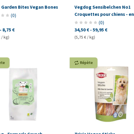
 Garden Bites Vegan Bones
Vegdog Sensibelchen No1
Croquettes pour chiens - en
(
0
)
(
0
)
-
8,75 €
34,50 €
-
59,95 €
 / kg)
(5,75 € / kg)
ète
Répète