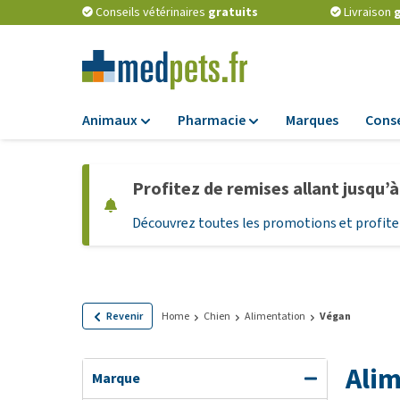
Conseils vétérinaires
gratuits
Livraison
g
Animaux
Pharmacie
Marques
Conse
Alimentation
Pharmacie
Profitez de remises allant jusqu’
Croquettes
Antiparasitaires
Découvrez toutes les promotions et profitez
Alimentation hum
Vermifuges
Alimentation diét
Compléments
alimentaires
Alimentation et
Friandises Chiots
Probiotiques et 
Revenir
Home
Chien
Alimentation
Végan
immunitaire
Friandises
Vitamines et min
Tout afficher
Alim
Marque
Matériel médical