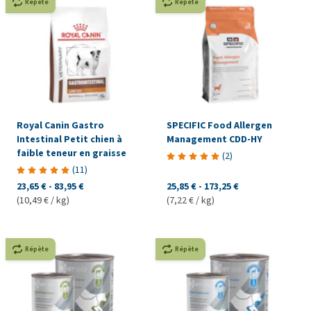
Répète
Répète
Royal Canin Gastro
SPECIFIC Food Allergen
Intestinal Petit chien à
Management CDD-HY
faible teneur en graisse
(
2
)
(
11
)
23,65 €
-
83,95 €
25,85 €
-
173,25 €
(10,49 € / kg)
(7,22 € / kg)
Répète
Répète