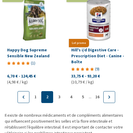
Lot promo
Happy Dog Supreme
Hill's i/d Digestive Care -
Sensible New Zealand
Prescription Diet - Canine -
Boîte
(
1
)
(
9
)
6,70 €
-
124,45 €
33,75 €
-
93,20 €
(4,98 € / kg)
(10,79 € / kg)
...
1
2
3
4
5
16
Il existe de nombreux médicaments et de compléments alimentaires
qui influencent positivement les selles et la flore intestinale et
rétablissent l’équilibre intestinal. Il est important de contacter votre