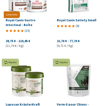
Lot promo
Royal Canin Gastro
Royal Canin Satiety Small
Intestinal - Boîte
(
4
)
(
23
)
28,75 €
-
110,45 €
21,70 €
-
77,70 €
(11,74 € / kg)
(9,71 € / kg)
Répète
Répète
Luposan KräuterKraft
Verm-X pour Chiens -