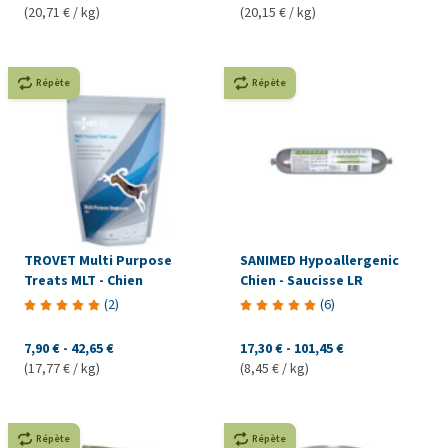
(20,71 € / kg)
(20,15 € / kg)
Répète
Répète
TROVET Multi Purpose
SANIMED Hypoallergenic
Treats MLT - Chien
Chien - Saucisse LR
(
2
)
(
6
)
7,90 €
-
42,65 €
17,30 €
-
101,45 €
(17,77 € / kg)
(8,45 € / kg)
Répète
Répète