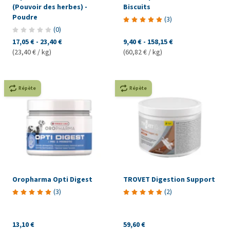
(Pouvoir des herbes) -
Biscuits
Poudre
(
3
)
(
0
)
17,05 €
-
23,40 €
9,40 €
-
158,15 €
(23,40 € / kg)
(60,82 € / kg)
Répète
Répète
Oropharma Opti Digest
TROVET Digestion Support
(
3
)
(
2
)
13,10 €
59,60 €