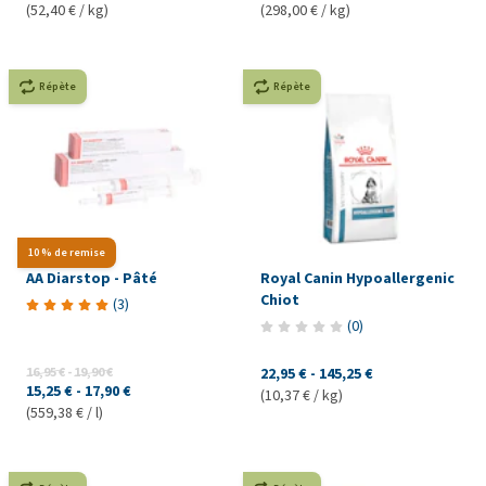
(52,40 € / kg)
(298,00 € / kg)
Répète
Répète
10 % de remise
AA Diarstop - Pâté
Royal Canin Hypoallergenic
Chiot
(
3
)
(
0
)
16,95 €
-
19,90 €
22,95 €
-
145,25 €
15,25 €
-
17,90 €
(10,37 € / kg)
(559,38 € / l)