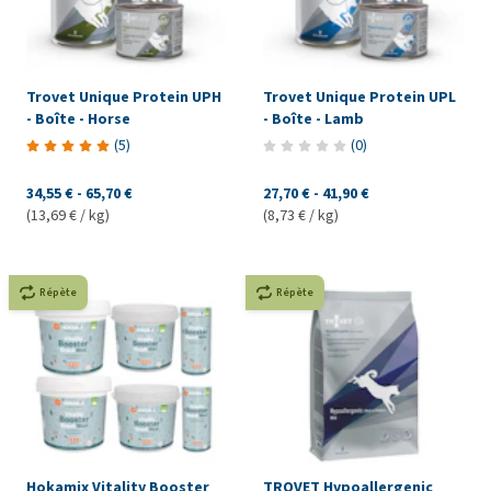
Trovet Unique Protein UPH
Trovet Unique Protein UPL
- Boîte - Horse
- Boîte - Lamb
(
5
)
(
0
)
34,55 €
-
65,70 €
27,70 €
-
41,90 €
(13,69 € / kg)
(8,73 € / kg)
Répète
Répète
Hokamix Vitality Booster
TROVET Hypoallergenic