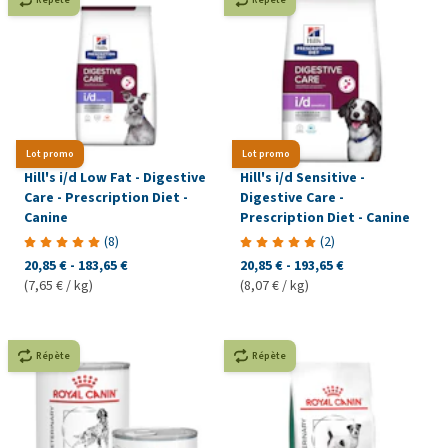
Lot promo
Lot promo
Hill's i/d Low Fat - Digestive
Hill's i/d Sensitive -
Care - Prescription Diet -
Digestive Care -
Canine
Prescription Diet - Canine
(
8
)
(
2
)
20,85 €
-
183,65 €
20,85 €
-
193,65 €
(7,65 € / kg)
(8,07 € / kg)
Répète
Répète