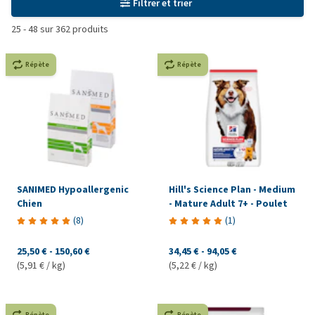
Filtrer et trier
25
-
48
sur
362
produits
Répète
Répète
SANIMED Hypoallergenic
Hill's Science Plan - Medium
Chien
- Mature Adult 7+ - Poulet
(
8
)
(
1
)
25,50 €
-
150,60 €
34,45 €
-
94,05 €
(5,91 € / kg)
(5,22 € / kg)
Répète
Répète