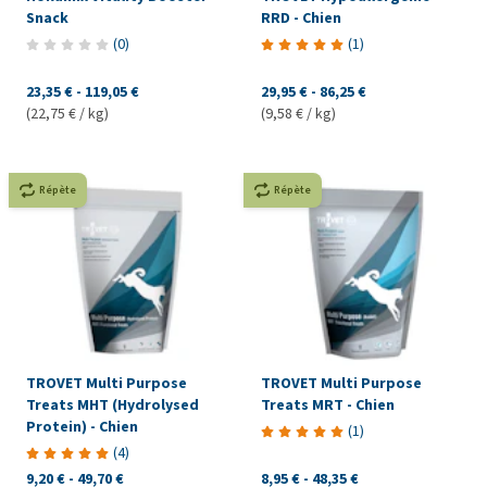
Snack
RRD - Chien
(
0
)
(
1
)
23,35 €
-
119,05 €
29,95 €
-
86,25 €
(22,75 € / kg)
(9,58 € / kg)
Répète
Répète
TROVET Multi Purpose
TROVET Multi Purpose
Treats MHT (Hydrolysed
Treats MRT - Chien
Protein) - Chien
(
1
)
(
4
)
9,20 €
-
49,70 €
8,95 €
-
48,35 €