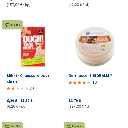
(157,92 € / kg)
(42,20 € / st)
Répète
Mikki - Chaussure pour
Dermoscent BIOBALM ®
chien
(
10
)
(
1
)
6,20 €
-
15,30 €
16,70 €
(6,20 € / st)
(334,00 € / l)
Répète
Répète