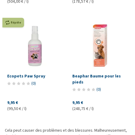
(504,00 € / l)
(178,57 € / l)
Répète
Ecopets Paw Spray
Beaphar Baume pour les
pieds
(
0
)
(
0
)
9,95 €
9,95 €
(99,50 € / l)
(248,75 € / l)
Cela peut causer des problèmes et des blessures. Malheureusement,