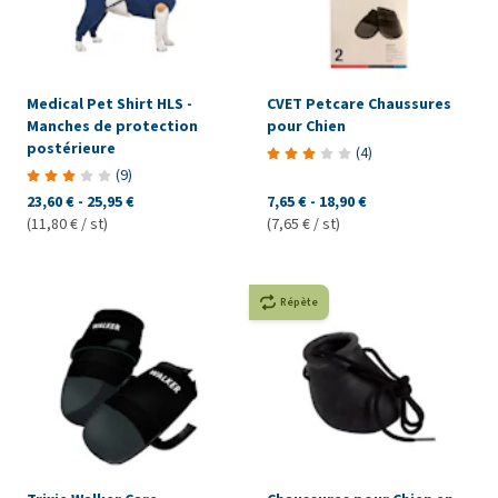
Medical Pet Shirt HLS -
CVET Petcare Chaussures
Manches de protection
pour Chien
postérieure
(
4
)
(
9
)
23,60 €
-
25,95 €
7,65 €
-
18,90 €
(11,80 € / st)
(7,65 € / st)
Répète