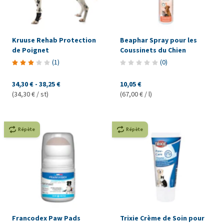
Kruuse Rehab Protection
Beaphar Spray pour les
de Poignet
Coussinets du Chien
(
1
)
(
0
)
34,30 €
-
38,25 €
10,05 €
(34,30 € / st)
(67,00 € / l)
Répète
Répète
Francodex Paw Pads
Trixie Crème de Soin pour