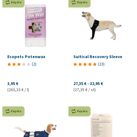
Répète
Répète
Ecopets Potenwax
Suitical Recovery Sleeve
(
2
)
(
23
)
3,95 €
27,35 €
-
32,95 €
(263,33 € / l)
(27,35 € / st)
Répète
Répète