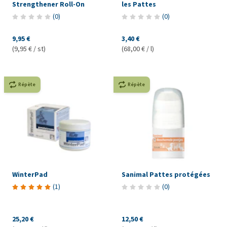
Strengthener Roll-On
les Pattes
(
0
)
(
0
)
9,95 €
3,40 €
(9,95 € / st)
(68,00 € / l)
Répète
Répète
WinterPad
Sanimal Pattes protégées
(
1
)
(
0
)
25,20 €
12,50 €