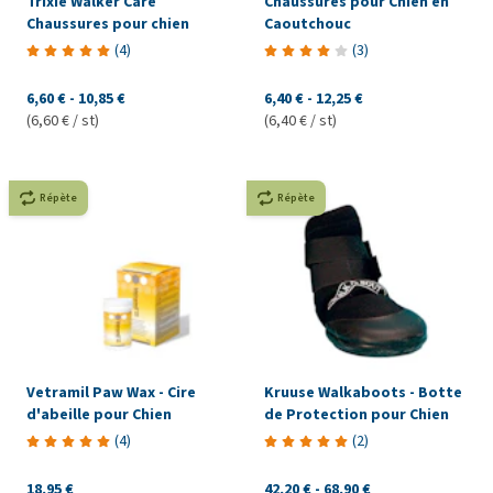
Trixie Walker Care
Chaussures pour Chien en
Chaussures pour chien
Caoutchouc
(
4
)
(
3
)
6,60 €
-
10,85 €
6,40 €
-
12,25 €
(6,60 € / st)
(6,40 € / st)
Répète
Répète
Vetramil Paw Wax - Cire
Kruuse Walkaboots - Botte
d'abeille pour Chien
de Protection pour Chien
(
4
)
(
2
)
18,95 €
42,20 €
-
68,90 €