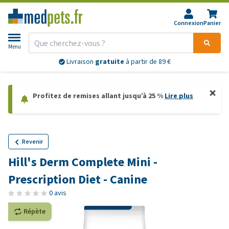
Connexion
Panier
Menu
Livraison
gratuite
à partir de 89 €
Profitez de remises allant jusqu’à 25 %
Lire plus
Revenir
Hill's Derm Complete Mini -
Prescription Diet - Canine
0 avis
Répète