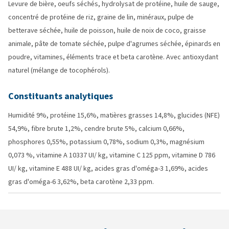
Levure de bière, oeufs séchés, hydrolysat de protéine, huile de sauge,
concentré de protéine de riz, graine de lin, minéraux, pulpe de
betterave séchée, huile de poisson, huile de noix de coco, graisse
animale, pâte de tomate séchée, pulpe d'agrumes séchée, épinards en
poudre, vitamines, éléments trace et beta carotène. Avec antioxydant
naturel (mélange de tocophérols).
Constituants analytiques
Humidité 9%, protéine 15,6%, matières grasses 14,8%, glucides (NFE)
54,9%, fibre brute 1,2%, cendre brute 5%, calcium 0,66%,
phosphores 0,55%, potassium 0,78%, sodium 0,3%, magnésium
0,073 %, vitamine A 10337 UI/ kg, vitamine C 125 ppm, vitamine D 786
UI/ kg, vitamine E 488 UI/ kg, acides gras d'oméga-3 1,69%, acides
gras d'oméga-6 3,62%, beta carotène 2,33 ppm.