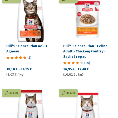
Hill's Science Plan Adult -
Hill's Science Plan - Feline
Agneau
Adult - Chicken/Poultry -
Sachet repas
(
1
)
(
15
)
18,10 €
-
94,95 €
16,95 €
-
17,40 €
(8,63 € / kg)
(16,62 € / kg)
Répète
Répète