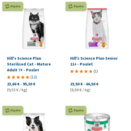
Répète
Répète
Hill's Science Plan
Hill's Science Plan Senior
Sterilised Cat - Mature
11+ - Poulet
Adult 7+ - Poulet
(
1
)
(
12
)
23,60 €
-
95,30 €
23,50 €
-
66,50 €
(9,53 € / kg)
(9,50 € / kg)
Répète
Répète