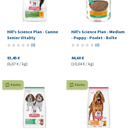
Hill's Science Plan - Canine
Hill's Science Plan - Medium
Senior Vitality
- Puppy - Poulet - Boîte
(
0
)
(
0
)
93,45 €
44,60 €
(6,67 € / kg)
(10,04 € / kg)
Répète
Répète