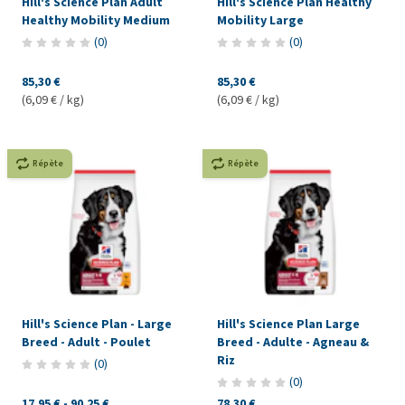
Hill's Science Plan Adult
Hill's Science Plan Healthy
Healthy Mobility Medium
Mobility Large
(
0
)
(
0
)
85,30 €
85,30 €
(6,09 € / kg)
(6,09 € / kg)
Répète
Répète
Hill's Science Plan - Large
Hill's Science Plan Large
Breed - Adult - Poulet
Breed - Adulte - Agneau &
Riz
(
0
)
(
0
)
17,95 €
-
90,25 €
78,30 €