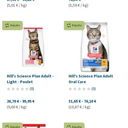
(5,01 € / kg)
(5,59 € / kg)
Répète
Répète
Hill's Science Plan Adult -
Hill's Science Plan Adult
Light - Poulet
Oral Care
(
0
)
(
0
)
26,70 €
-
95,95 €
31,65 €
-
76,10 €
(9,60 € / kg)
(10,87 € / kg)
Répète
Répète