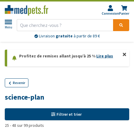
Connexion
Panier
Menu
Livraison
gratuite
à partir de 89 €
Profitez de remises allant jusqu’à 25 %
Lire plus
Revenir
science-plan
Filtrer et trier
25
-
48
sur
99
produits