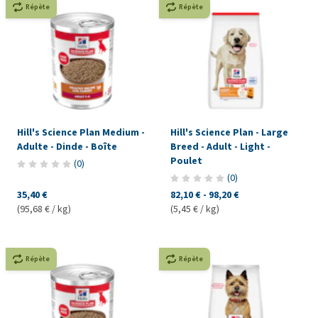
Répète
Répète
Hill's Science Plan Medium -
Hill's Science Plan - Large
Adulte - Dinde - Boîte
Breed - Adult - Light -
Poulet
(
0
)
(
0
)
35,40 €
82,10 €
-
98,20 €
(95,68 € / kg)
(5,45 € / kg)
Répète
Répète