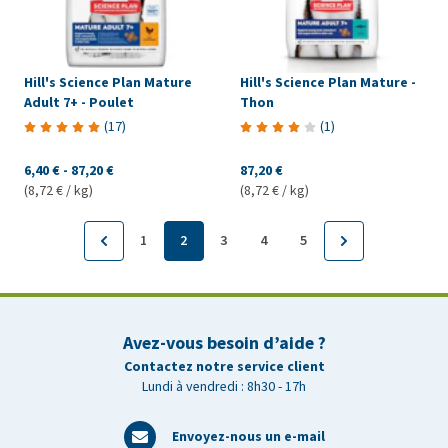
Hill's Science Plan Mature
Hill's Science Plan Mature -
Adult 7+ - Poulet
Thon
(
17
)
(
1
)
6,40 €
-
87,20 €
87,20 €
(8,72 € / kg)
(8,72 € / kg)
1
2
3
4
5
Avez-vous besoin d’aide ?
Contactez notre service client
Lundi à vendredi : 8h30 - 17h
Envoyez-nous un e-mail