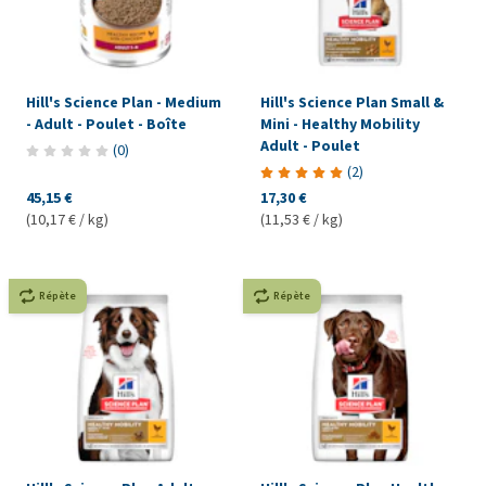
Hill's Science Plan - Medium
Hill's Science Plan Small &
- Adult - Poulet - Boîte
Mini - Healthy Mobility
Adult - Poulet
(
0
)
(
2
)
45,15 €
17,30 €
(10,17 € / kg)
(11,53 € / kg)
Répète
Répète