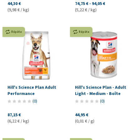
44,30 €
74,75 €
-
94,05 €
(9,98 € / kg)
(5,22 € / kg)
Répète
Répète
Hill's Science Plan Adult
Hill's Science Plan - Adult
Performance
Light - Medium - Boîte
(
0
)
(
0
)
87,15 €
44,95 €
(6,22 € / kg)
(0,01 € / g)