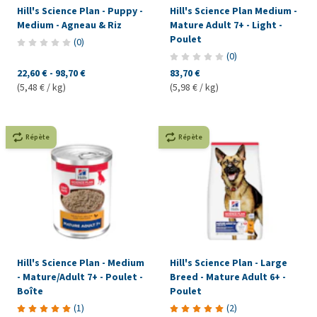
Hill's Science Plan - Puppy -
Hill's Science Plan Medium -
Medium - Agneau & Riz
Mature Adult 7+ - Light -
Poulet
(
0
)
(
0
)
22,60 €
-
98,70 €
83,70 €
(5,48 € / kg)
(5,98 € / kg)
Répète
Répète
Hill's Science Plan - Medium
Hill's Science Plan - Large
- Mature/Adult 7+ - Poulet -
Breed - Mature Adult 6+ -
Boîte
Poulet
(
1
)
(
2
)