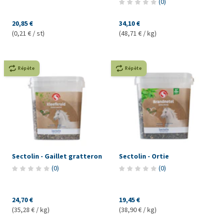
(
0
)
20,85 €
34,10 €
(0,21 € / st)
(48,71 € / kg)
Répète
Répète
Sectolin - Gaillet gratteron
Sectolin - Ortie
(
0
)
(
0
)
24,70 €
19,45 €
(35,28 € / kg)
(38,90 € / kg)