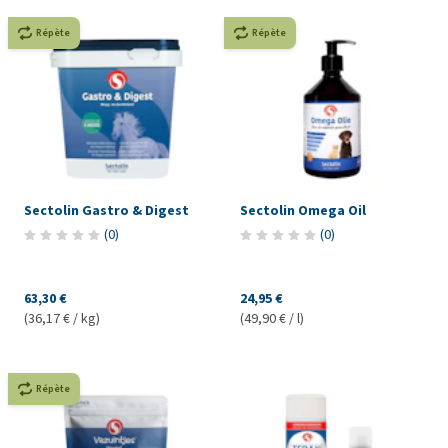
Répète
Répète
Sectolin Gastro & Digest
Sectolin Omega Oil
(
0
)
(
0
)
63,30 €
24,95 €
(36,17 € / kg)
(49,90 € / l)
Répète