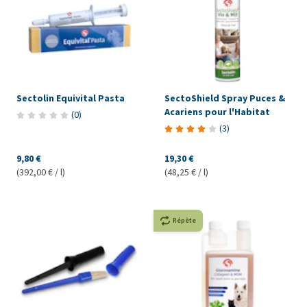
Sectolin Equivital Pasta
SectoShield Spray Puces &
Acariens pour l'Habitat
(
0
)
(
3
)
9,80 €
19,30 €
(392,00 € / l)
(48,25 € / l)
Répète