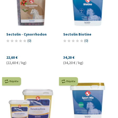
Sectolin - Cynorrhodon
Sectolin Biotine
(
0
)
(
0
)
22,60 €
34,20 €
(22,60 € / kg)
(34,20 € / kg)
Répète
Répète