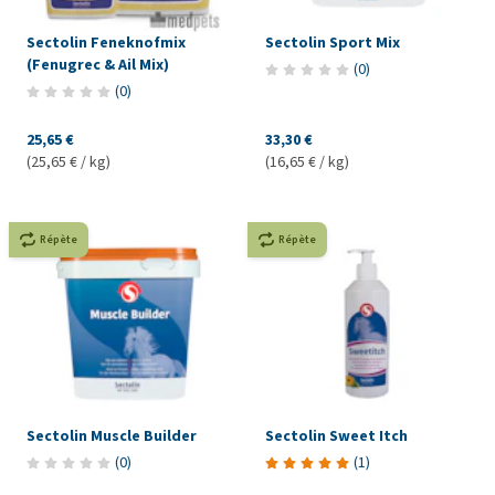
Sectolin Feneknofmix
Sectolin Sport Mix
(Fenugrec & Ail Mix)
(
0
)
(
0
)
25,65 €
33,30 €
(25,65 € / kg)
(16,65 € / kg)
Répète
Répète
Sectolin Muscle Builder
Sectolin Sweet Itch
(
0
)
(
1
)