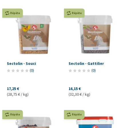
Répète
Répète
Sectolin - Souci
Sectolin - Gattilier
(
0
)
(
0
)
17,25 €
16,15 €
(28,75 € / kg)
(32,30 € / kg)
Répète
Répète