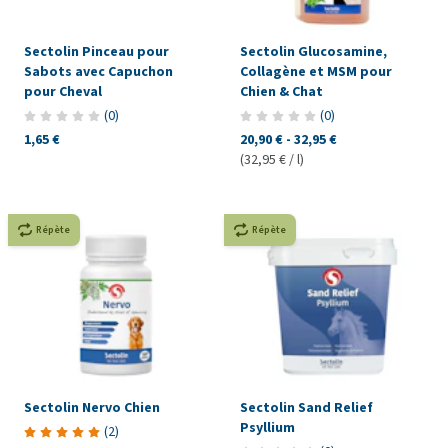
Sectolin Pinceau pour
Sectolin Glucosamine,
Sabots avec Capuchon
Collagène et MSM pour
pour Cheval
Chien & Chat
(
0
)
(
0
)
1,65 €
20,90 €
-
32,95 €
(32,95 € / l)
Répète
Répète
Sectolin Nervo Chien
Sectolin Sand Relief
Psyllium
(
2
)