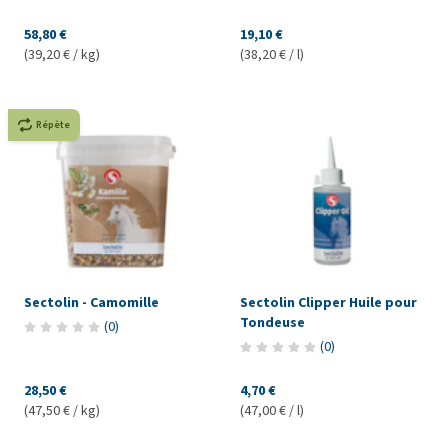
58,80 €
19,10 €
(39,20 € / kg)
(38,20 € / l)
Répète
Sectolin - Camomille
Sectolin Clipper Huile pour
Tondeuse
(
0
)
(
0
)
28,50 €
4,70 €
(47,50 € / kg)
(47,00 € / l)