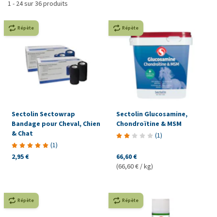
1
-
24
sur
36
produits
Répète
Répète
Sectolin Sectowrap
Sectolin Glucosamine,
Bandage pour Cheval, Chien
Chondroïtine & MSM
& Chat
(
1
)
(
1
)
2,95 €
66,60 €
(66,60 € / kg)
Répète
Répète