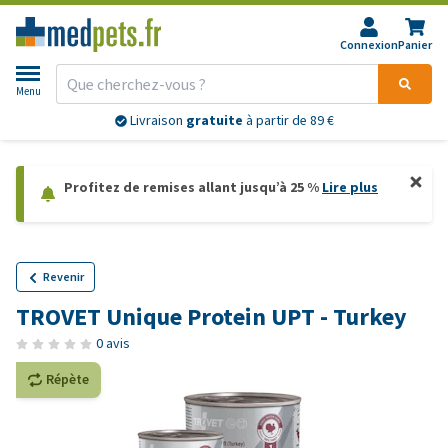
Connexion
Panier
Menu
Livraison
gratuite
à partir de 89 €
Profitez de remises allant jusqu’à 25 %
Lire plus
Revenir
TROVET Unique Protein UPT - Turkey
0 avis
Répète