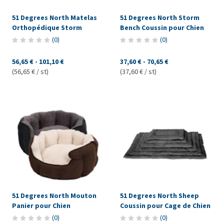
51 Degrees North Matelas
51 Degrees North Storm
Orthopédique Storm
Bench Coussin pour Chien
(
0
)
(
0
)
56,65 €
-
101,10 €
37,60 €
-
70,65 €
(56,65 € / st)
(37,60 € / st)
51 Degrees North Mouton
51 Degrees North Sheep
Panier pour Chien
Coussin pour Cage de Chien
(
0
)
(
0
)