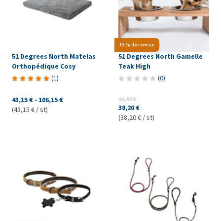
15 % de remise
51 Degrees North Matelas
51 Degrees North Gamelle
Orthopédique Cosy
Teak High
(
1
)
(
0
)
43,15 €
-
106,15 €
44,95 €
38,20 €
(43,15 € / st)
(38,20 € / st)