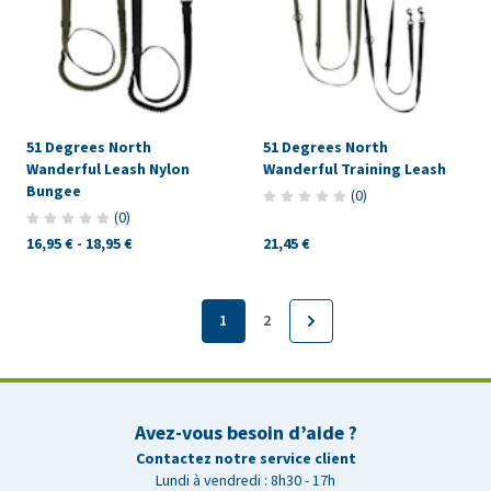
51 Degrees North
51 Degrees North
Wanderful Leash Nylon
Wanderful Training Leash
Bungee
(
0
)
(
0
)
16,95 €
-
18,95 €
21,45 €
1
2
Avez-vous besoin d’aide ?
Contactez notre service client
Lundi à vendredi : 8h30 - 17h