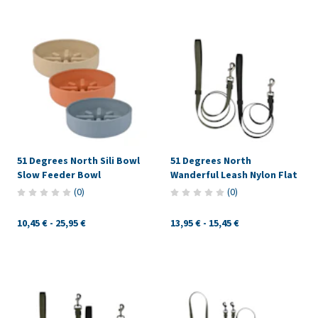
51 Degrees North Sili Bowl
51 Degrees North
Slow Feeder Bowl
Wanderful Leash Nylon Flat
(
0
)
(
0
)
10,45 €
-
25,95 €
13,95 €
-
15,45 €