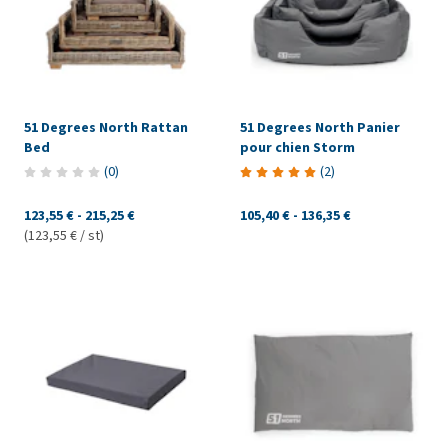
51 Degrees North Rattan
51 Degrees North Panier
Bed
pour chien Storm
(
0
)
(
2
)
123,55 €
-
215,25 €
105,40 €
-
136,35 €
(123,55 € / st)