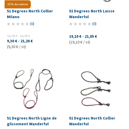
15 % de remise
51 Degrees North Collier
51 Degrees North Laisse
Milano
Wanderful
(
0
)
(
0
)
10,95 €
-
24,95 €
19,10 €
-
21,05 €
9,30 €
-
21,20 €
(19,10 € / st)
(9,30 € / st)
51 Degrees North Ligne de
51 Degrees North Collier
glissement Wanderful
Wanderful