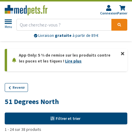
Connexion
Panier
Menu
Livraison
gratuite
à partir de 89 €
App Only: 5 % de remise sur les produits contre
les puces et les tiques !
Lire plus
Revenir
51 Degrees North
Filtrer et trier
1
-
24
sur
38
produits