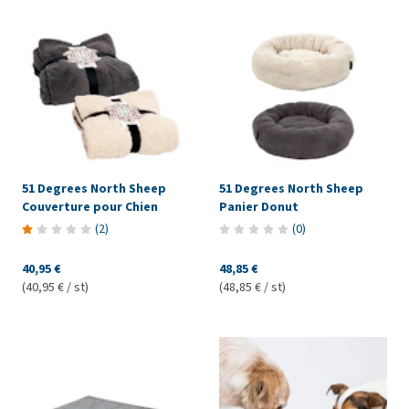
51 Degrees North Sheep
51 Degrees North Sheep
Couverture pour Chien
Panier Donut
(
2
)
(
0
)
40,95 €
48,85 €
(40,95 € / st)
(48,85 € / st)