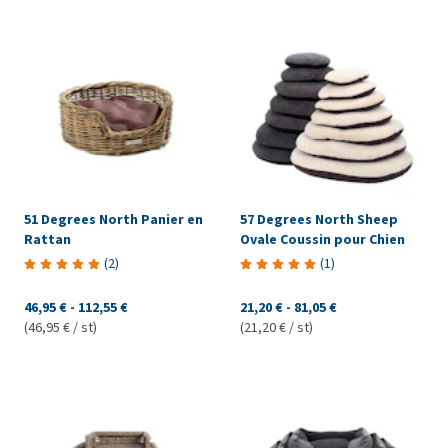
51 Degrees North Panier en
57 Degrees North Sheep
Rattan
Ovale Coussin pour Chien
(
2
)
(
1
)
46,95 €
-
112,55 €
21,20 €
-
81,05 €
(46,95 € / st)
(21,20 € / st)