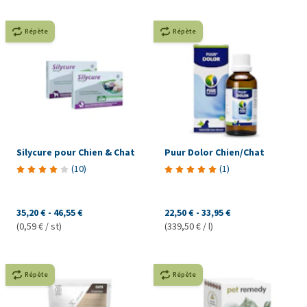
Répète
Répète
Silycure pour Chien & Chat
Puur Dolor Chien/Chat
(
10
)
(
1
)
35,20 €
-
46,55 €
22,50 €
-
33,95 €
(0,59 € / st)
(339,50 € / l)
Répète
Répète