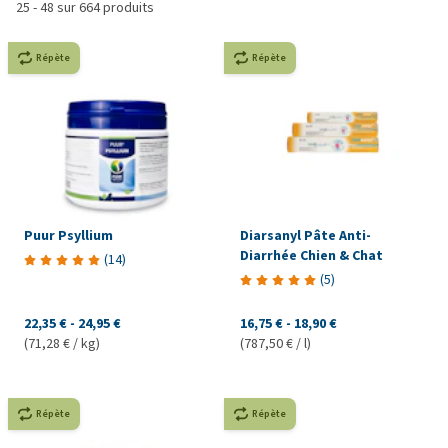
25
-
48
sur
664
produits
Répète
Répète
Puur Psyllium
Diarsanyl Pâte Anti-
Diarrhée Chien & Chat
(
14
)
(
5
)
22,35 €
-
24,95 €
16,75 €
-
18,90 €
(71,28 € / kg)
(787,50 € / l)
Répète
Répète