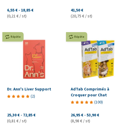
6,55 €
-
18,85 €
41,50 €
(0,21 € / st)
(20,75 € / st)
Répète
Répète
Dr. Ann's Liver Support
AdTab Comprimés à
Croquer pour Chat
(
2
)
(
100
)
25,30 €
-
72,85 €
26,95 €
-
53,90 €
(0,81 € / st)
(8,98 € / st)