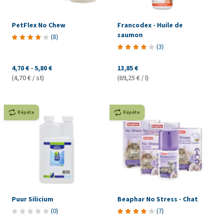
PetFlex No Chew
Francodex - Huile de
saumon
(
8
)
(
3
)
4,70 €
-
5,80 €
13,85 €
(4,70 € / st)
(69,25 € / l)
Répète
Répète
Puur Silicium
Beaphar No Stress - Chat
(
0
)
(
7
)