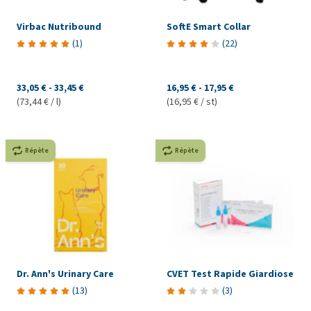
Virbac Nutribound
SoftE Smart Collar
(
1
)
(
22
)
33,05 €
-
33,45 €
16,95 €
-
17,95 €
(73,44 € / l)
(16,95 € / st)
Répète
Répète
Dr. Ann's Urinary Care
CVET Test Rapide Giardiose
(
13
)
(
3
)