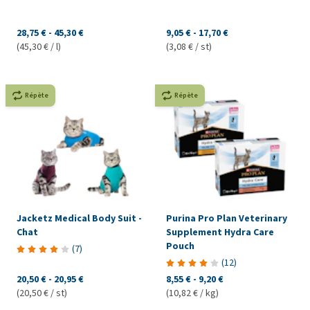
28,75 €
-
45,30 €
9,05 €
-
17,70 €
(45,30 € / l)
(3,08 € / st)
Répète
Répète
Jacketz Medical Body Suit -
Purina Pro Plan Veterinary
Chat
Supplement Hydra Care
Pouch
(
7
)
(
12
)
20,50 €
-
20,95 €
8,55 €
-
9,20 €
(20,50 € / st)
(10,82 € / kg)