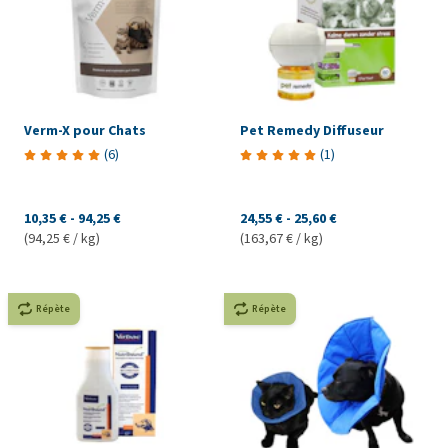
Verm-X pour Chats
Pet Remedy Diffuseur
(
6
)
(
1
)
10,35 €
-
94,25 €
24,55 €
-
25,60 €
(94,25 € / kg)
(163,67 € / kg)
Répète
Répète