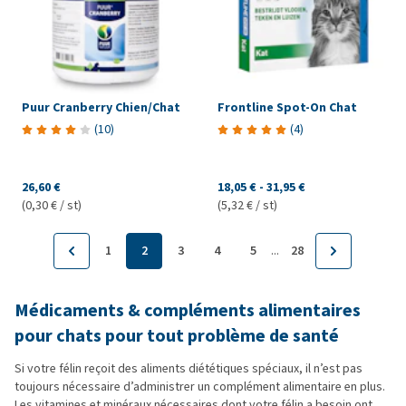
Puur Cranberry Chien/Chat
Frontline Spot-On Chat
(
10
)
(
4
)
26,60 €
18,05 €
-
31,95 €
(0,30 € / st)
(5,32 € / st)
...
1
2
3
4
5
28
Médicaments & compléments alimentaires
pour chats pour tout problème de santé
Si votre félin reçoit des aliments diététiques spéciaux, il n’est pas
toujours nécessaire d’administrer un complément alimentaire en plus.
Les vitamines et minéraux nécessaires dont votre félin a besoin ont