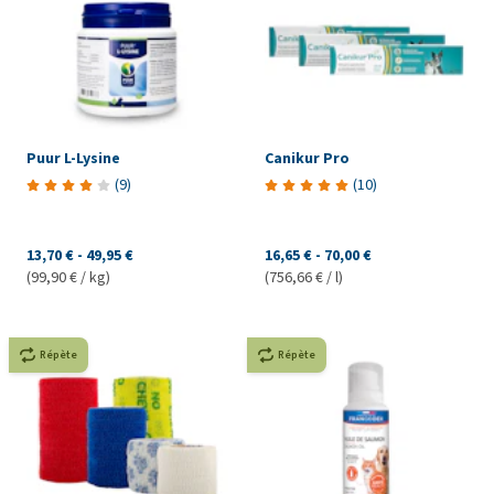
Puur L-Lysine
Canikur Pro
(
9
)
(
10
)
13,70 €
-
49,95 €
16,65 €
-
70,00 €
(99,90 € / kg)
(756,66 € / l)
Répète
Répète