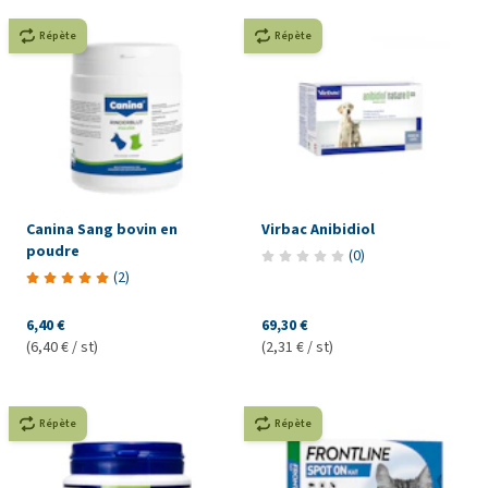
Répète
Répète
Canina Sang bovin en
Virbac Anibidiol
poudre
(
0
)
(
2
)
6,40 €
69,30 €
(6,40 € / st)
(2,31 € / st)
Répète
Répète